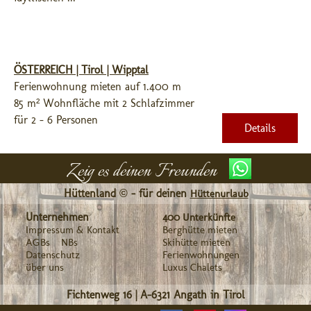
ÖSTERREICH | Tirol | Wipptal
Ferienwohnung mieten auf 1.400 m
85 m² Wohnfläche mit 2 Schlafzimmer
für 2 - 6 Personen
Details
Zeig es deinen Freunden
Hüttenland © - für deinen
Hüttenurlaub
Unternehmen
400 Unterkünfte
Impressum & Kontakt
Berghütte mieten
AGBs
NBs
Skihütte mieten
Datenschutz
Ferienwohnungen
über uns
Luxus Chalets
Fichtenweg 16
|
A-6321
Angath in Tirol