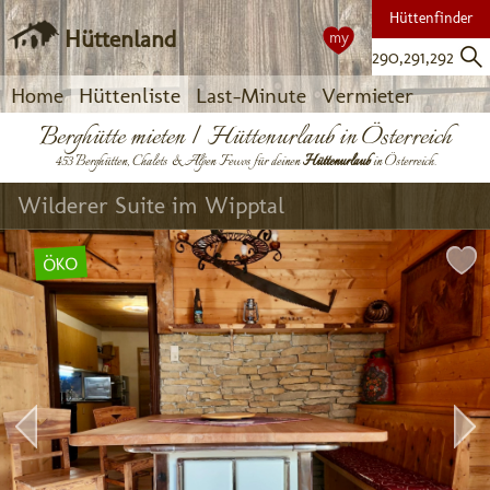
Hüttenfinder
Hüttenland
my
Home
Hüttenliste
Last-Minute
Vermieter
Berghütte mieten | Hüttenurlaub in Österreich
453 Berghütten, Chalets & Alpen Fewos für deinen
Hüttenurlaub
in Österreich.
Wilderer Suite im Wipptal
ÖKO