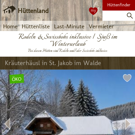
Hüttenfinder
Hüttenland
my
Home
Hüttenliste
Last-Minute
Vermieter
Rodeln & Swissbobs inklusive | Spaß im
Winterurlaub
Bei diesen Hütten sind Rodeln und/oder Swissbobs inklusive.
Kräuterhäusl in St. Jakob im Walde
ÖKO