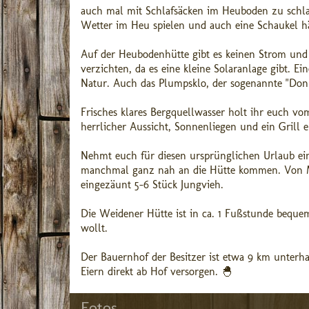
auch mal mit Schlafsäcken im Heuboden zu schlafe
Wetter im Heu spielen und auch eine Schaukel 
Auf der Heubodenhütte gibt es keinen Strom und 
verzichten, da es eine kleine Solaranlage gibt. E
Natur. Auch das Plumpsklo, der sogenannte "Donn
Frisches klares Bergquellwasser holt ihr euch v
herrlicher Aussicht, Sonnenliegen und ein Grill 
Nehmt euch für diesen ursprünglichen Urlaub ein
manchmal ganz nah an die Hütte kommen. Von Mi
eingezäunt 5-6 Stück Jungvieh.
Die Weidener Hütte ist in ca. 1 Fußstunde beque
wollt.
Der Bauernhof der Besitzer ist etwa 9 km unterha
Eiern direkt ab Hof versorgen. 🐣
Fotos