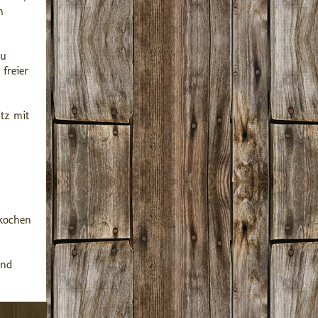
m
zu
freier
tz mit
 kochen
und