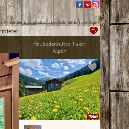
>
Almhütten & Berghütten
>
Heubodenhütte Tuxer Alpen
rmieter
my
Heubodenhütte Tuxer
Alpen