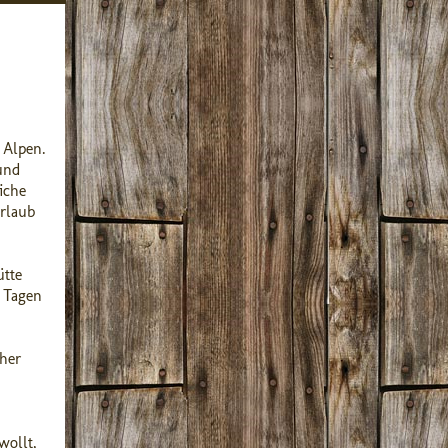
 Alpen.
und
iche
rlaub
ütte
n Tagen
her
wollt,