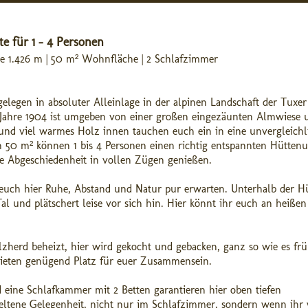
e für 1 - 4 Personen
ge 1.426 m | 50 m² Wohnfläche | 2 Schlafzimmer
elegen in absoluter Alleinlage in der alpinen Landschaft der Tuxer
m Jahre 1904 ist umgeben von einer großen eingezäunten Almwiese 
nd viel warmes Holz innen tauchen euch ein in eine unvergleichl
 50 m² können 1 bis 4 Personen einen richtig entspannten Hüttenu
ie Abgeschiedenheit in vollen Zügen genießen.
s euch hier Ruhe, Abstand und Natur pur erwarten. Unterhalb der H
al und plätschert leise vor sich hin. Hier könnt ihr euch an heiße
herd beheizt, hier wird gekocht und gebacken, ganz so wie es frü
ieten genügend Platz für euer Zusammensein.
 eine Schlafkammer mit 2 Betten garantieren hier oben tiefen
seltene Gelegenheit, nicht nur im Schlafzimmer, sondern wenn ihr 