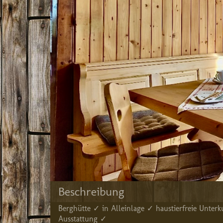
Beschreibung
Berghütte ✓ in Alleinlage ✓ haustierfreie Unt
Ausstattung ✓