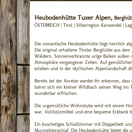
Heubodenhütte Tuxer Alpen,
Berghütt
ÖSTERREICH | Tirol | Silberregion Karwendel | La
Die romantische Heubodenhütte liegt herrlich abg
Die original erhaltene Tiroler Berghütte aus de
Wäldern. Sonnenverbrannte urige Balken außen u
Atmosphäre vergangener Zeiten. Auf gemütlichen
erleben und in der idyllischen Alpenlandschaft d
Bereits bei der Anreise werdet ihr erkennen, das
bahnt sich ein kleiner Wildbach seinen Weg ins T
wunderbar erfrischen.
Die urgemütliche Wohnstube wird mit einem Holz
war. Vollholzmöbel und eine bequeme Eckbank b
Ein kuscheliges Schlafzimmer mit Doppelbett und
Murmeltierschlaf. Die Heubodenhütte bietet die 