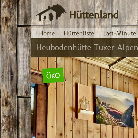
Hüttenland
Home
Hüttenliste
Last-Minute
Heubodenhütte Tuxer Alpen
ÖKO