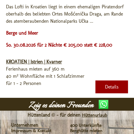
Das Lofti in Kroatien liegt in einem ehemaligen Piratendorf 
oberhalb des beliebten Ortes Mošćenička Draga, am Rande 
des atemberaubenden Nationalparks Učka ...
Berge und Meer
So. 30.08.2026 für 2 Nächte € 205,00
statt € 228,00
KROATIEN | Istrien | Kvarner
Ferienhaus mieten auf 360 m
40 m² Wohnfläche mit 1 Schlafzimmer
für 1 - 2 Personen
Details
Zeig es deinen Freunden
Hüttenland © - für deinen
Hüttenurlaub
Unternehmen
400 Unterkünfte
Impressum & Kontakt
Berghütte mieten