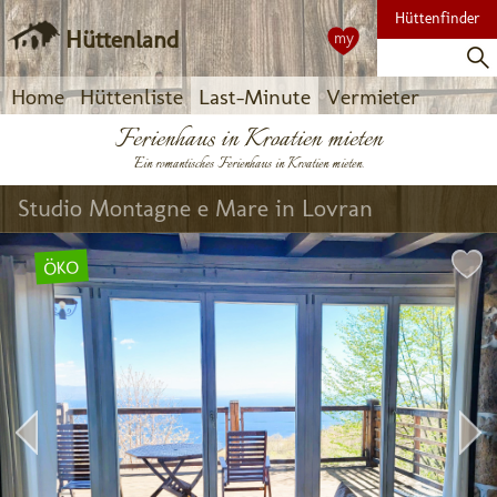
Hüttenfinder
Hüttenland
my
Home
Hüttenliste
Last-Minute
Vermieter
Ferienhaus in Kroatien mieten
Ein romantisches Ferienhaus in Kroatien mieten.
Studio Montagne e Mare in Lovran
ÖKO