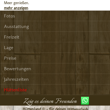
Meer genießen.
mehr anzeigen
Fotos
Ausstattung
Freizeit
Lage
Preise
Bewertungen
Jahreszeiten
Hüttenliste
Zeig es deinen Freunden
Hüttenland © - für deinen
Hüttenurlaub