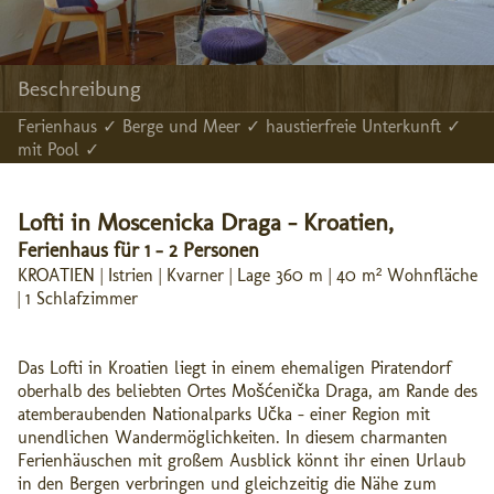
Beschreibung
Ferienhaus ✓ Berge und Meer ✓ haustierfreie Unterkunft ✓
mit Pool ✓
Lofti in Moscenicka Draga - Kroatien,
Ferienhaus für 1 - 2 Personen
KROATIEN | Istrien | Kvarner | Lage 360 m | 40 m² Wohnfläche
| 1 Schlafzimmer
Das Lofti in Kroatien liegt in einem ehemaligen Piratendorf
oberhalb des beliebten Ortes Mošćenička Draga, am Rande des
atemberaubenden Nationalparks Učka – einer Region mit
unendlichen Wandermöglichkeiten. In diesem charmanten
Ferienhäuschen mit großem Ausblick könnt ihr einen Urlaub
in den Bergen verbringen und gleichzeitig die Nähe zum