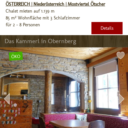
ÖSTERREICH | Niederösterreich | Mostviertel Ötscher
Chalet mieten auf 1.139 m
85 m² Wohnfläche mit 3 Schlafzimmer
für 2 - 8 Personen
Details
Das Kammerl in Obernberg
ÖKO