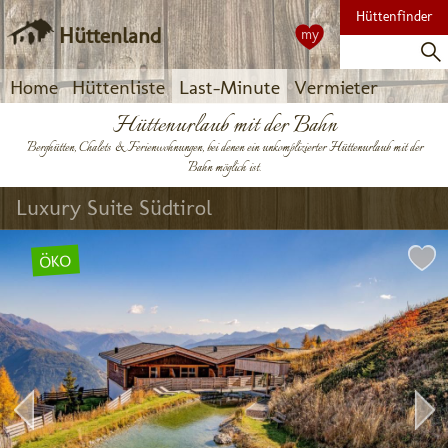
Hüttenfinder
Hüttenland
my
Home
Hüttenliste
Last-Minute
Vermieter
Hüttenurlaub mit der Bahn
Berghütten, Chalets & Ferienwohnungen, bei denen ein unkomplizierter Hüttenurlaub mit der
Bahn möglich ist.
Luxury Suite Südtirol
ÖKO