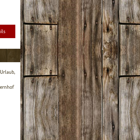
ils
Urlaub, 
ernhof 