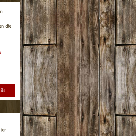
n 
n die 
0
ils
ter 