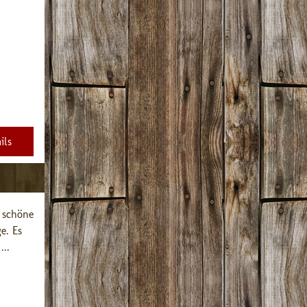
ils
 schöne 
. Es 
...