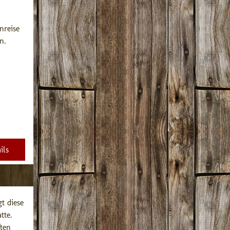
reise 
. 
ils
 diese 
te. 
en 