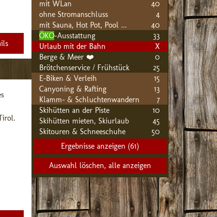
mit WLan
40
ohne Stromanschluss
4
mit Sauna, Hot Pot, Pool ...
40
ÖKO
-Ausstattung
33
ils
Urlaub mit der Bahn
X
Berge & Meer ❤️
0
Brötchenservice / Frühstück
25
E-Biken & Verleih
15
Canyoning & Rafting
13
s 
Klamm- & Schluchtenwandern
7
Skihütten an der Piste
10
rol. 
Skihütten mieten, Skiurlaub
45
Skitouren & Schneeschuhe
50