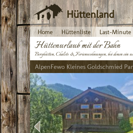
Hüttenland
Home
Hüttenliste
Last-Minute
Hüttenurlaub mit der Bahn
Berghütten, Chalets & Ferienwohnungen, bei denen ein un
AlpenFewo Kleines Goldschmied Pa