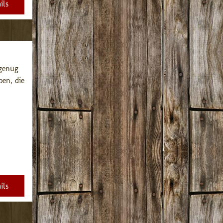
ils
genug 
en, die 
ils