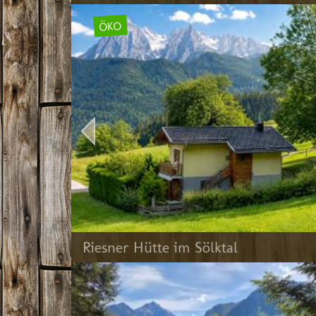
ÖKO
Riesner Hütte im Sölktal