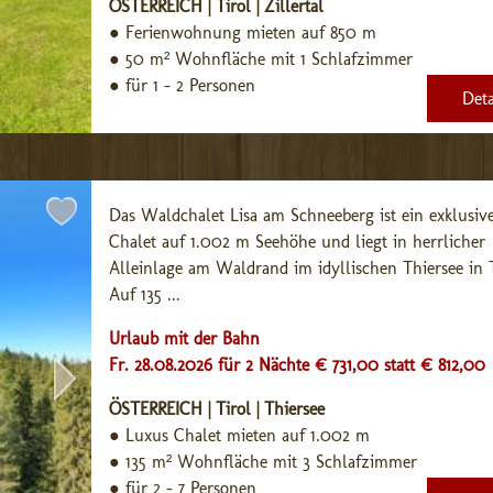
ÖSTERREICH | Tirol | Zillertal
●
Ferienwohnung mieten auf 850 m
●
50 m² Wohnfläche mit 1 Schlafzimmer
●
für 1 - 2 Personen
Deta
Das Waldchalet Lisa am Schneeberg ist ein exklusive
Chalet auf 1.002 m Seehöhe und liegt in herrlicher 
Alleinlage am Waldrand im idyllischen Thiersee in Ti
Auf 135 ...
Urlaub mit der Bahn
Fr. 28.08.2026 für 2 Nächte € 731,00
statt € 812,00
ÖSTERREICH | Tirol | Thiersee
●
Luxus Chalet mieten auf 1.002 m
●
135 m² Wohnfläche mit 3 Schlafzimmer
●
für 2 - 7 Personen