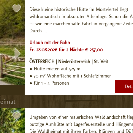
Diese kleine historische Hütte im Mostviertel liegt 
wildromantisch in absoluter Alleinlage. Schon die An
ist wie eine märchenhafte Fahrt in vergangene Zeiten
Durch ...
Urlaub mit der Bahn
Fr. 28.08.2026 für 2 Nächte € 257,00
ÖSTERREICH | Niederösterreich | St. Veit
●
Hütte mieten auf 525 m
●
70 m² Wohnfläche mit 1 Schlafzimmer
●
für 1 - 4 Personen
Deta
heimat
Umgeben von einer malerischen Waldlandschaft liegt
putzige Almhütte mit Lagerfeuerstelle und Hängemat
Die Waldheimat mit ihren Farben, Klängen und Düft