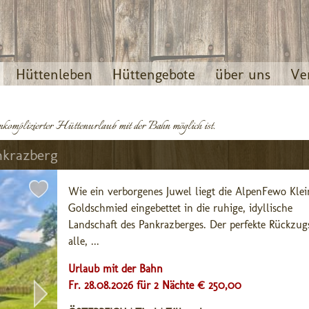
Hüttenleben
Hüttengebote
über uns
Ve
komplizierter Hüttenurlaub mit der Bahn möglich ist.
nkrazberg
Wie ein verborgenes Juwel liegt die AlpenFewo Klein
Goldschmied eingebettet in die ruhige, idyllische 
Landschaft des Pankrazberges. Der perfekte Rückzugs
alle, ...
Urlaub mit der Bahn
Fr. 28.08.2026 für 2 Nächte € 250,00