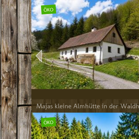
ÖKO
Majas kleine Almhütte in der Wald
ÖKO