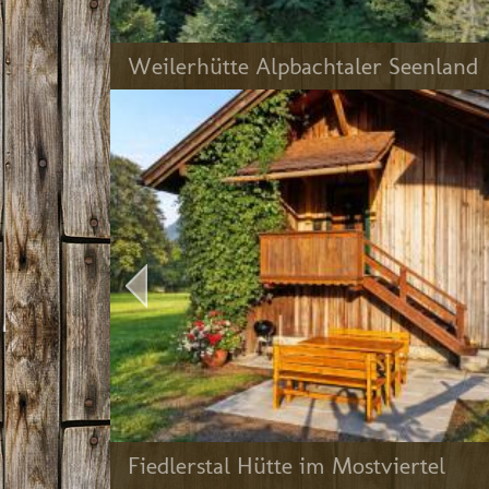
Weilerhütte Alpbachtaler Seenland
Fiedlerstal Hütte im Mostviertel