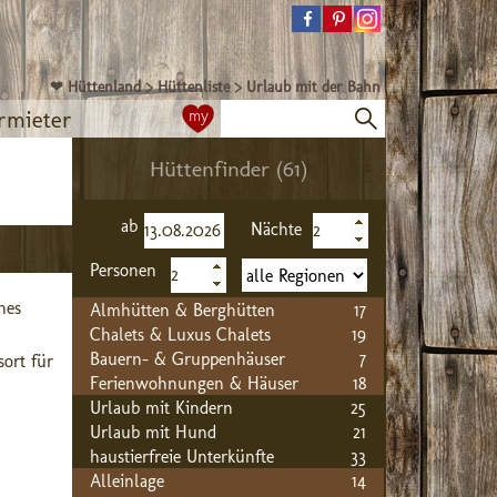
❤ Hüttenland
>
Hüttenliste
>
Urlaub mit der Bahn
rmieter
my
Hüttenfinder (61)
ab
Nächte
Personen
es 
Almhütten & Berghütten
17
Chalets & Luxus Chalets
19
Bauern- & Gruppenhäuser
7
ort für 
Ferienwohnungen & Häuser
18
Urlaub mit Kindern
25
Urlaub mit Hund
21
haustierfreie Unterkünfte
33
Alleinlage
14