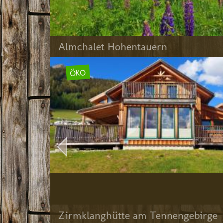
Almchalet Hohentauern 
ÖKO
Zirmklanghütte am Tennengebirge