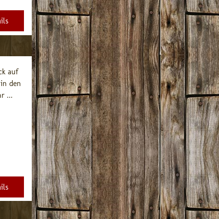
ils
k auf 
in den 
 ...
ils