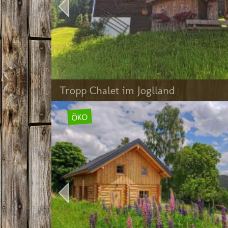
Tropp Chalet im Joglland
ÖKO