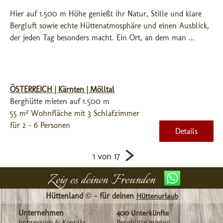
Hier auf 1.500 m Höhe genießt ihr Natur, Stille und klare 
Bergluft sowie echte Hüttenatmosphäre und einen Ausblick, 
der jeden Tag besonders macht. Ein Ort, an dem man ...
ÖSTERREICH | Kärnten | Mölltal
Berghütte mieten auf 1.500 m
55 m² Wohnfläche mit 3 Schlafzimmer
für 2 - 6 Personen
Details
>
1 von 17
Zeig es deinen Freunden
Hüttenland © - für deinen
Hüttenurlaub
Unternehmen
400 Unterkünfte
Impressum & Kontakt
Berghütte mieten