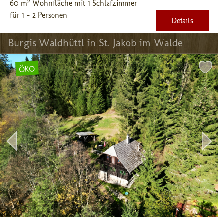
60 m² Wohnfläche mit 1 Schlafzimmer
für 1 - 2 Personen
Details
Burgis Waldhüttl in St. Jakob im Walde
ÖKO