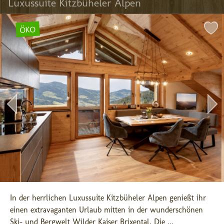
Luxussuite Kitzbüheler Alpen
ÖKO
In der herrlichen Luxussuite Kitzbüheler Alpen genießt ihr 
einen extravaganten Urlaub mitten in der wunderschönen 
Ski- und Bergwelt Wilder Kaiser Brixental. Die ...