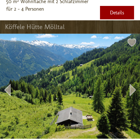
50 m² Wohnfläche mit 2 Schlafzimmer
für 2 - 4 Personen
Details
Köffele Hütte Mölltal