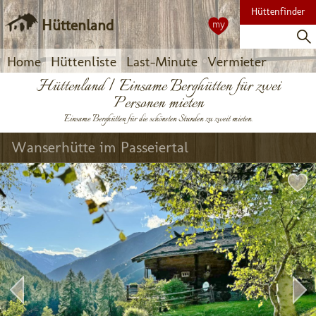
Hüttenfinder
Hüttenland
my
Home
Hüttenliste
Last-Minute
Vermieter
Hüttenland | Einsame Berghütten für zwei
Personen mieten
Einsame Berghütten für die schönsten Stunden zu zweit mieten.
Wanserhütte im Passeiertal