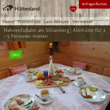
Anfragen/Buchen
Hüttenland
my
Home
Hüttenliste
Last-Minute
Vermieter
Hahnenfußalm am Sillianberg |
Almhütte für 2
- 5 Personen mieten
ÖKO