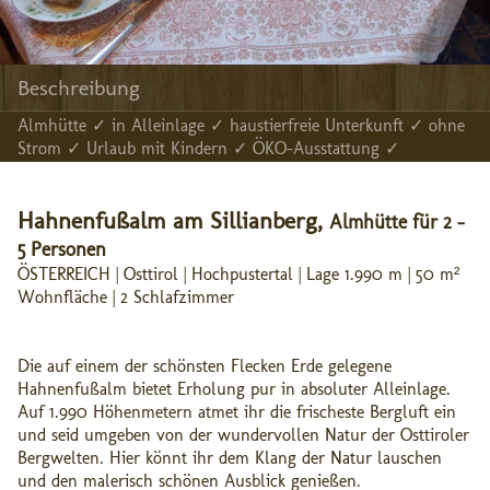
Beschreibung
Almhütte ✓ in Alleinlage ✓ haustierfreie Unterkunft ✓ ohne
Strom ✓ Urlaub mit Kindern ✓ ÖKO-Ausstattung ✓
Hahnenfußalm am Sillianberg,
Almhütte für 2 -
5 Personen
ÖSTERREICH | Osttirol | Hochpustertal | Lage 1.990 m | 50 m²
Wohnfläche | 2 Schlafzimmer
Die auf einem der schönsten Flecken Erde gelegene
Hahnenfußalm bietet Erholung pur in absoluter Alleinlage.
Auf 1.990 Höhenmetern atmet ihr die frischeste Bergluft ein
und seid umgeben von der wundervollen Natur der Osttiroler
Bergwelten. Hier könnt ihr dem Klang der Natur lauschen
und den malerisch schönen Ausblick genießen.