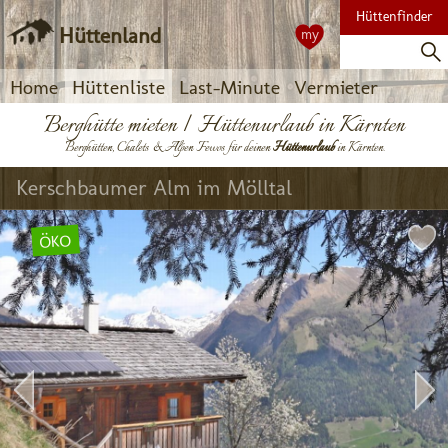
Hüttenfinder
Hüttenland
my
Home
Hüttenliste
Last-Minute
Vermieter
Berghütte mieten | Hüttenurlaub in Kärnten
Berghütten, Chalets & Alpen Fewos für deinen
Hüttenurlaub
in Kärnten.
Kerschbaumer Alm im Mölltal
ÖKO