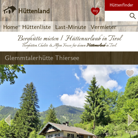
Hüttenfinder
Hüttenland
my
Home
Hüttenliste
Last-Minute
Vermieter
Berghütte mieten | Hüttenurlaub in Tirol
Berghütten, Chalets & Alpen Fewos für deinen
Hüttenurlaub
in Tirol.
Glemmtalerhütte Thiersee