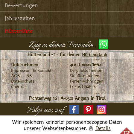
Bewertungen
Jahreszeiten
Hüttenliste
Zeig es deinen Freunden
Hüttenland © - für deinen
Hüttenurlaub
Unternehmen
400 Unterkünfte
Impressum & Kontakt
Berghütte mieten
AGBs
NBs
Skihütte mieten
Datenschutz
Ferienwohnungen
über uns
Luxus Chalets
Fichtenweg 16
|
A-6321
Angath in Tirol
Folge uns auf
Wir speichern keinerlei personenbezogene Daten
unserer Webseitenbesucher. 🌼
Details
TOP