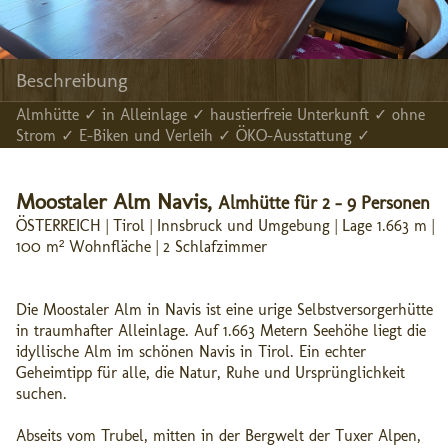
Beschreibung
Almhütte ✓ in Alleinlage ✓ haustierfreie Unterkunft ✓ ohne
Strom ✓ E-Biken und Verleih ✓ ÖKO-Ausstattung ✓
Moostaler Alm Navis,
Almhütte für 2 - 9 Personen
ÖSTERREICH | Tirol | Innsbruck und Umgebung | Lage 1.663 m |
100 m² Wohnfläche | 2 Schlafzimmer
Die Moostaler Alm in Navis ist eine urige Selbstversorgerhütte
in traumhafter Alleinlage. Auf 1.663 Metern Seehöhe liegt die
idyllische Alm im schönen Navis in Tirol. Ein echter
Geheimtipp für alle, die Natur, Ruhe und Ursprünglichkeit
suchen.
Abseits vom Trubel, mitten in der Bergwelt der Tuxer Alpen,