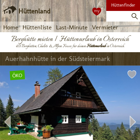
Hüttenfinder
Hüttenland
my
Home
Hüttenliste
Last-Minute
Vermieter
Berghütte mieten | Hüttenurlaub in Österreich
453 Berghütten, Chalets & Alpen Fewos für deinen
Hüttenurlaub
in Österreich.
Auerhahnhütte in der Südsteiermark
ÖKO