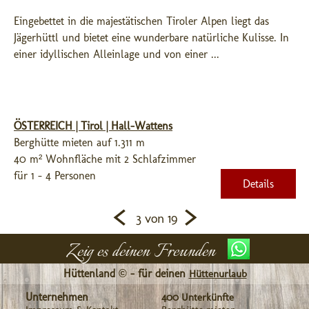
Eingebettet in die majestätischen Tiroler Alpen liegt das 
Jägerhüttl und bietet eine wunderbare natürliche Kulisse. In 
einer idyllischen Alleinlage und von einer ...
ÖSTERREICH | Tirol | Hall-Wattens
Berghütte mieten auf 1.311 m
40 m² Wohnfläche mit 2 Schlafzimmer
für 1 - 4 Personen
Details
<
>
3 von 19
Zeig es deinen Freunden
Hüttenland © - für deinen
Hüttenurlaub
Unternehmen
400 Unterkünfte