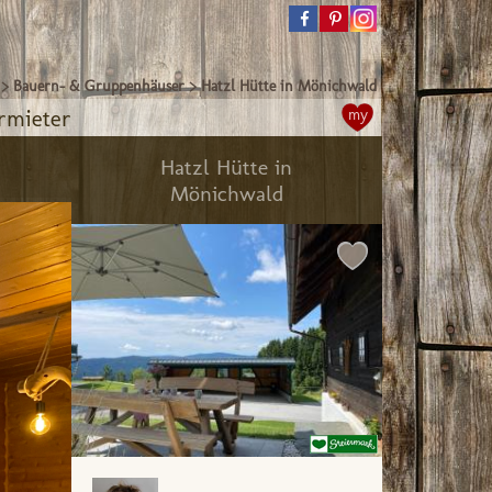
>
Bauern- & Gruppenhäuser
>
Hatzl Hütte in Mönichwald
rmieter
my
Hatzl Hütte in
Mönichwald