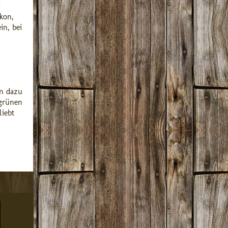
d
kon,
in, bei
rn dazu
 grünen
iebt