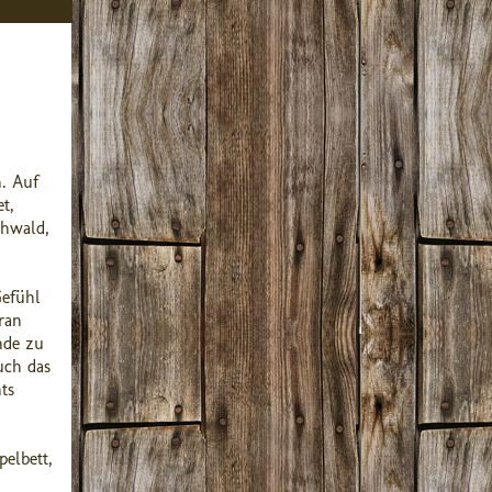
n. Auf
t,
chwald,
Gefühl
ran
nde zu
uch das
ts
elbett,