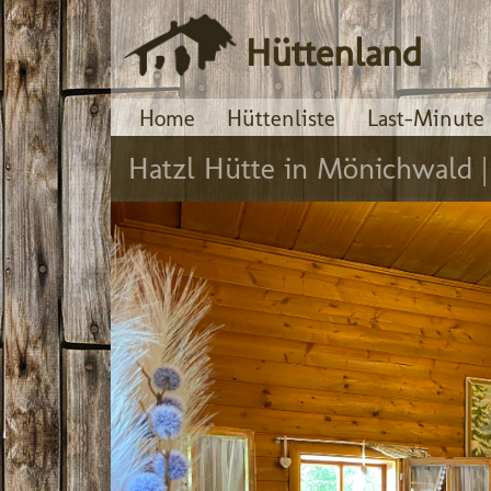
Hüttenland
Home
Hüttenliste
Last-Minute
Hatzl Hütte in Mönichwald 