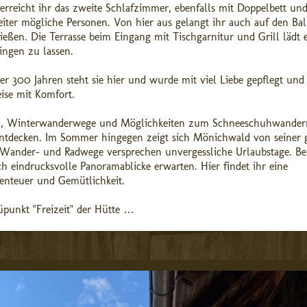
rreicht ihr das zweite Schlafzimmer, ebenfalls mit Doppelbett un
iter mögliche Personen. Von hier aus gelangt ihr auch auf den Bal
eßen. Die Terrasse beim Eingang mit Tischgarnitur und Grill lädt e
ngen zu lassen.
ber 300 Jahren steht sie hier und wurde mit viel Liebe gepflegt und
eise mit Komfort.
ipen, Winterwanderwege und Möglichkeiten zum Schneeschuhwande
u entdecken. Im Sommer hingegen zeigt sich Mönichwald von seiner
e Wander- und Radwege versprechen unvergessliche Urlaubstage. Bel
 eindrucksvolle Panoramablicke erwarten. Hier findet ihr eine
enteuer und Gemütlichkeit.
punkt "Freizeit" der Hütte …