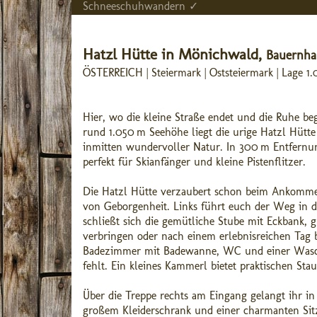
Schneeschuhwandern ✓
Hatzl Hütte in Mönichwald,
Bauernhau
ÖSTERREICH | Steiermark | Oststeiermark | Lage 
Hier, wo die kleine Straße endet und die Ruhe be
rund 1.050 m Seehöhe liegt die urige Hatzl Hütte
inmitten wundervoller Natur. In 300 m Entfernu
perfekt für Skianfänger und kleine Pistenflitzer.
Die Hatzl Hütte verzaubert schon beim Ankommen.
von Geborgenheit. Links führt euch der Weg in d
schließt sich die gemütliche Stube mit Eckbank,
verbringen oder nach einem erlebnisreichen Tag b
Badezimmer mit Badewanne, WC und einer Waschm
fehlt. Ein kleines Kammerl bietet praktischen Sta
Über die Treppe rechts am Eingang gelangt ihr in
großem Kleiderschrank und einer charmanten Sitzg