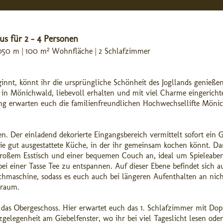
s für 2 - 4 Personen
1.050 m | 100 m² Wohnfläche | 2 Schlafzimmer
ginnt, könnt ihr die ursprüngliche Schönheit des Jogllands genieße
 in Mönichwald, liebevoll erhalten und mit viel Charme eingerichte
ng erwarten euch die familienfreundlichen Hochwechsellifte Möni
 Der einladend dekorierte Eingangsbereich vermittelt sofort ein 
ie gut ausgestattete Küche, in der ihr gemeinsam kochen könnt. Da
 großem Esstisch und einer bequemen Couch an, ideal um Spieleabe
ei einer Tasse Tee zu entspannen. Auf dieser Ebene befindet sich a
aschine, sodass es euch auch bei längeren Aufenthalten an nich
uraum.
 das Obergeschoss. Hier erwartet euch das 1. Schlafzimmer mit Dopp
elegenheit am Giebelfenster, wo ihr bei viel Tageslicht lesen oder