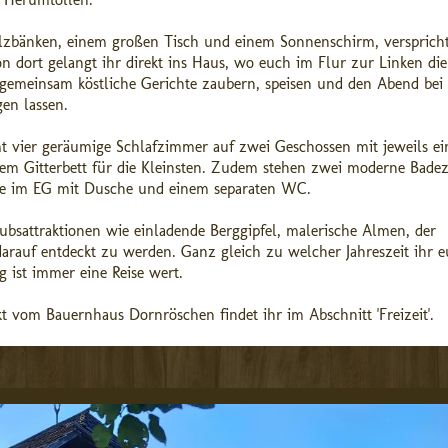
 Holzbänken, einem großen Tisch und einem Sonnenschirm, versprich
 dort gelangt ihr direkt ins Haus, wo euch im Flur zur Linken die
gemeinsam köstliche Gerichte zaubern, speisen und den Abend bei
en lassen.
 vier geräumige Schlafzimmer auf zwei Geschossen mit jeweils e
em Gitterbett für die Kleinsten. Zudem stehen zwei moderne Bad
e im EG mit Dusche und einem separaten WC.
ubsattraktionen wie einladende Berggipfel, malerische Almen, der
 darauf entdeckt zu werden. Ganz gleich zu welcher Jahreszeit ihr e
 ist immer eine Reise wert.
t vom Bauernhaus Dornröschen findet ihr im Abschnitt 'Freizeit'.