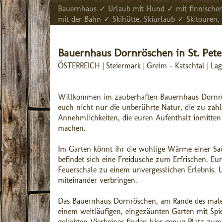
Bauernhaus ✓ Urlaub mit Hund ✓ mit finnischer
mit der Bahn ✓ Skihütte, Skiurlaub ✓ Skitour
Bauernhaus Dornröschen in St. Pe
ÖSTERREICH | Steiermark | Greim - Katschtal | L
Willkommen im zauberhaften Bauernhaus Dornrösc
euch nicht nur die unberührte Natur, die zu zahl
Annehmlichkeiten, die euren Aufenthalt inmitte
machen.
Im Garten könnt ihr die wohlige Wärme einer Sa
befindet sich eine Freidusche zum Erfrischen. E
Feuerschale zu einem unvergesslichen Erlebnis.
miteinander verbringen.
Das Bauernhaus Dornröschen, am Rande des maler
einem weitläufigen, eingezäunten Garten mit Spi
geliebten Vierbeiner finden hier genug Platz zu