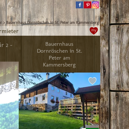
r
>
Bauernhaus Dornröschen in St. Peter am Kammersberg
rmieter
my
Bauernhaus
r 2 -
Dornröschen in St.
Peter am
Kammersberg