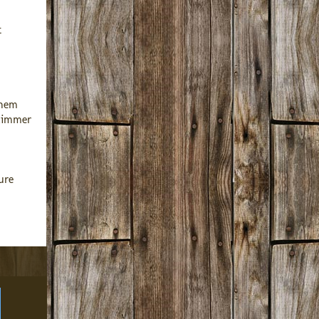
t
inem
ezimmer
ure