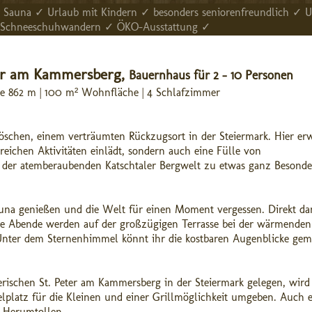
 Sauna ✓ Urlaub mit Kindern ✓ besonders seniorenfreundlich ✓ U
en, Schneeschuhwandern ✓ ÖKO-Ausstattung ✓
ter am Kammersberg,
Bauernhaus für 2 - 10 Personen
age 862 m | 100 m² Wohnfläche | 4 Schlafzimmer
hen, einem verträumten Rückzugsort in der Steiermark. Hier erw
reichen Aktivitäten einlädt, sondern auch eine Fülle von
n der atemberaubenden Katschtaler Bergwelt zu etwas ganz Besond
una genießen und die Welt für einen Moment vergessen. Direkt d
ure Abende werden auf der großzügigen Terrasse bei der wärmenden
 Unter dem Sternenhimmel könnt ihr die kostbaren Augenblicke ge
ischen St. Peter am Kammersberg in der Steiermark gelegen, wird
elplatz für die Kleinen und einer Grillmöglichkeit umgeben. Auch 
m Herumtollen.