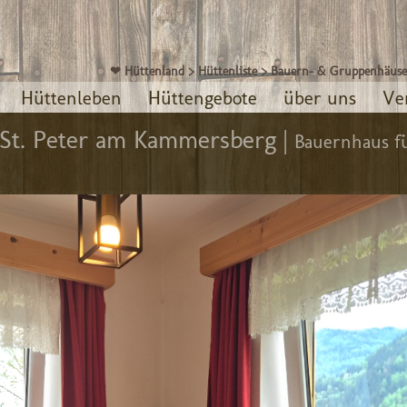
❤ Hüttenland
>
Hüttenliste
>
Bauern- & Gruppenhäuse
Hüttenleben
Hüttengebote
über uns
Ve
St. Peter am Kammersberg |
Bauernhaus fü