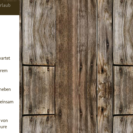
rlaub
artet
erem
aneben
meinsam
 von
eure