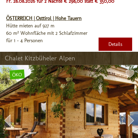
Fr. 28.08.2026 für 2 Nächte € 298,00
statt € 350,00
ÖSTERREICH | Osttirol | Hohe Tauern
Hütte mieten auf 927 m
60 m² Wohnfläche mit 2 Schlafzimmer
für 1 - 4 Personen
Details
Chalet Kitzbüheler Alpen
ÖKO