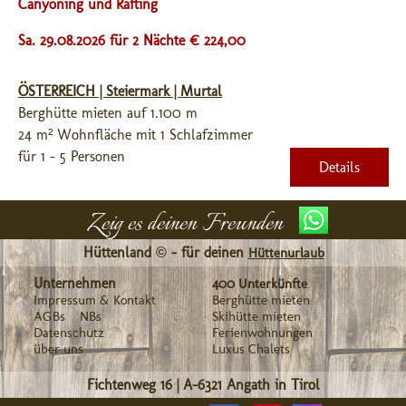
Canyoning und Rafting
Sa. 29.08.2026 für 2 Nächte € 224,00
ÖSTERREICH | Steiermark | Murtal
Berghütte mieten auf 1.100 m
24 m² Wohnfläche mit 1 Schlafzimmer
für 1 - 5 Personen
Details
Zeig es deinen Freunden
Hüttenland © - für deinen
Hüttenurlaub
Unternehmen
400 Unterkünfte
Impressum & Kontakt
Berghütte mieten
AGBs
NBs
Skihütte mieten
Datenschutz
Ferienwohnungen
über uns
Luxus Chalets
Fichtenweg 16
|
A-6321
Angath in Tirol