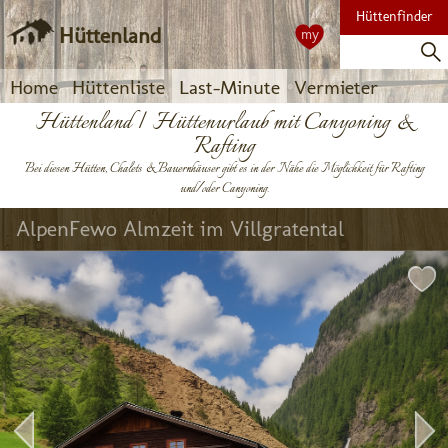
Hüttenfinder
Hüttenland
my
Home
Hüttenliste
Last-Minute
Vermieter
Hüttenland | Hüttenurlaub mit Canyoning &
Rafting
Bei diesen Hütten, Chalets & Bauernhäuser gibt es in der Nähe die Möglichkeit für Rafting
und/oder Canyoning.
AlpenFewo Almzeit im Villgratental 