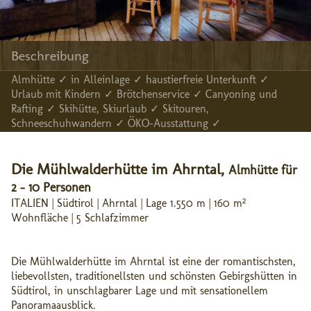
Beschreibung
Almhütte ✓ in Alleinlage ✓ haustierfreie Unterkunft ✓
Urlaub mit Kindern ✓ Brötchenservice ✓ Canyoning und
Rafting ✓ Skihütte, Skiurlaub ✓ Skitouren,
Schneeschuhwandern ✓ ÖKO-Ausstattung ✓
Die Mühlwalderhütte im Ahrntal,
Almhütte für
2 - 10 Personen
ITALIEN | Südtirol | Ahrntal | Lage 1.550 m | 160 m²
Wohnfläche | 5 Schlafzimmer
Die Mühlwalderhütte im Ahrntal ist eine der romantischsten,
liebevollsten, traditionellsten und schönsten Gebirgshütten in
Südtirol, in unschlagbarer Lage und mit sensationellem
Panoramaausblick.