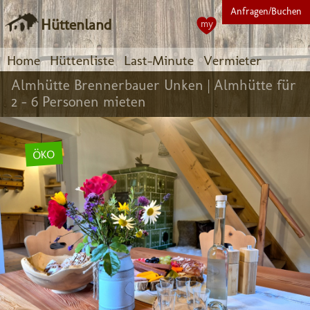
Anfragen/Buchen
Hüttenland
my
Home
Hüttenliste
Last-Minute
Vermieter
Almhütte Brennerbauer Unken |
Almhütte für
2 - 6 Personen mieten
ÖKO