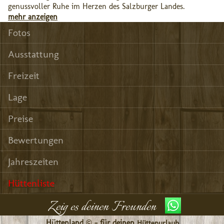
genussvoller Ruhe im Herzen des Salzburger Landes.
mehr anzeigen
Fotos
Ausstattung
Freizeit
Lage
Preise
Bewertungen
Jahreszeiten
Hüttenliste
Zeig es deinen Freunden
Hüttenland © - für deinen
Hüttenurlaub