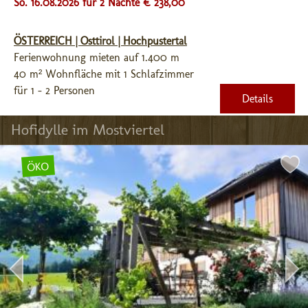
So. 16.08.2026 für 2 Nächte € 238,00
ÖSTERREICH | Osttirol | Hochpustertal
Ferienwohnung mieten auf 1.400 m
40 m² Wohnfläche mit 1 Schlafzimmer
für 1 - 2 Personen
Details
Hofidylle im Mostviertel
ÖKO