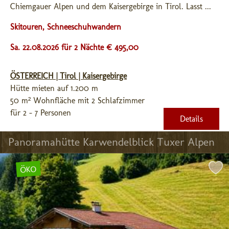
Chiemgauer Alpen und dem Kaisergebirge in Tirol. Lasst ...
Skitouren, Schneeschuhwandern
Sa. 22.08.2026 für 2 Nächte € 495,00
ÖSTERREICH | Tirol | Kaisergebirge
Hütte mieten auf 1.200 m
50 m² Wohnfläche mit 2 Schlafzimmer
für 2 - 7 Personen
Details
Panoramahütte Karwendelblick Tuxer Alpen
ÖKO