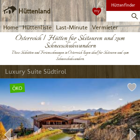
Hüttenfinder
Hüttenland
my
Home
Hüttenliste
Last-Minute
Vermieter
Österreich | Hütten für Skitouren und zum
Schneeschuhwandern
Diese Skihütten und Ferienwohnungen in Österreich liegen ideal für Skitouren und zum
Schneeschuhwandern.
Luxury Suite Südtirol
ÖKO