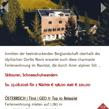
Inmitten der beeindruckenden Berglandschaft oberhalb des 
idyllischen Dorfes Navis erwartet euch diese charmante 
Ferienwohnung im Navistal, die durch ihren alpinen Stil ...
Skitouren, Schneeschuhwandern
So. 23.08.2026 für 2 Nächte € 198,00
statt € 220,00
ÖSTERREICH | Tirol | GEO ® Top 10 Reiseziel
Ferienwohnung mieten auf 1.780 m
TOP