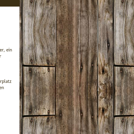
er, ein
r
rplatz
den