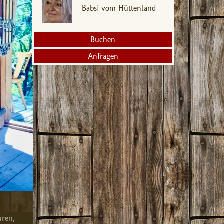
Babsi vom Hüttenland
Buchen
Anfragen
uren,