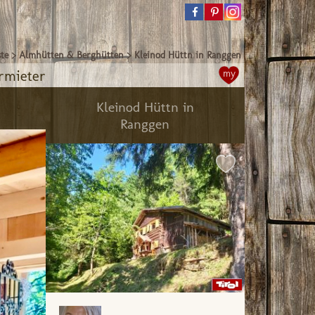
ste
>
Almhütten & Berghütten
>
Kleinod Hüttn in Ranggen
rmieter
my
Kleinod Hüttn in
Ranggen