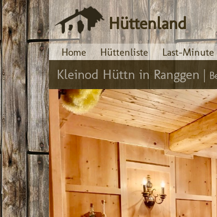
Hüttenland
Home
Hüttenliste
Last-Minute
Kleinod Hüttn in Ranggen |
B