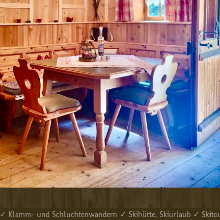
n ✓ Klamm- und Schluchtenwandern ✓ Skihütte, Skiurlaub ✓ Skito