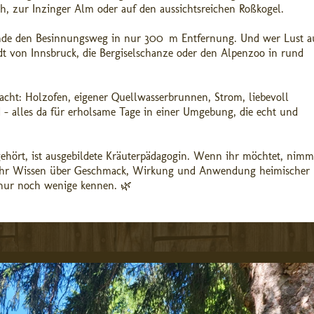
h, zur Inzinger Alm oder auf den aussichtsreichen Roßkogel.
unde den Besinnungsweg in nur 300 m Entfernung. Und wer Lust a
adt von Innsbruck, die Bergiselschanze oder den Alpenzoo in rund
cht: Holzofen, eigener Quellwasserbrunnen, Strom, liebevoll
 – alles da für erholsame Tage in einer Umgebung, die echt und
gehört, ist ausgebildete Kräuterpädagogin. Wenn ihr möchtet, nimmt
lt ihr Wissen über Geschmack, Wirkung und Anwendung heimischer
e nur noch wenige kennen. 🌿