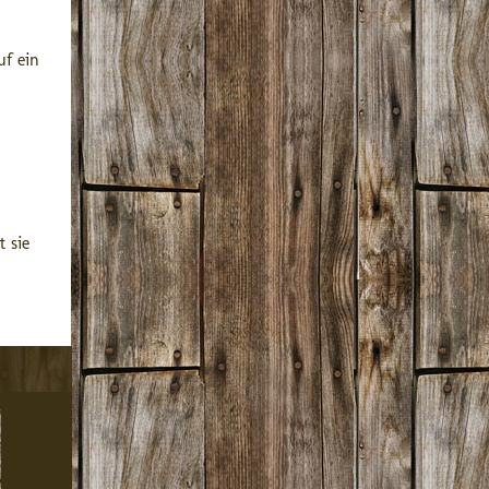
uf ein
 sie