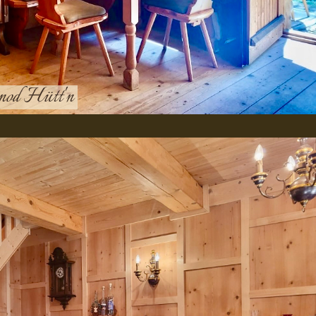
inod Hütt'n