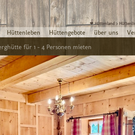
❤ Hüttenland
>
Hüttenli
Hüttenleben
Hüttengebote
über uns
Ve
erghütte für 1 - 4 Personen mieten