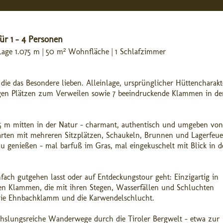
ür 1 - 4 Personen
Lage 1.075 m | 50 m² Wohnfläche | 1 Schlafzimmer
 die das Besondere lieben. Alleinlage, ursprünglicher Hüttencharakt
igen Plätzen zum Verweilen sowie 7 beeindruckende Klammen in de
75 m mitten in der Natur – charmant, authentisch und umgeben von
rten mit mehreren Sitzplätzen, Schaukeln, Brunnen und Lagerfeue
u genießen – mal barfuß im Gras, mal eingekuschelt mit Blick in 
fach gutgehen lasst oder auf Entdeckungstour geht: Einzigartig in
hen Klammen, die mit ihren Stegen, Wasserfällen und Schluchten
 die Ehnbachklamm und die Karwendelschlucht.
chslungsreiche Wanderwege durch die Tiroler Bergwelt – etwa zur