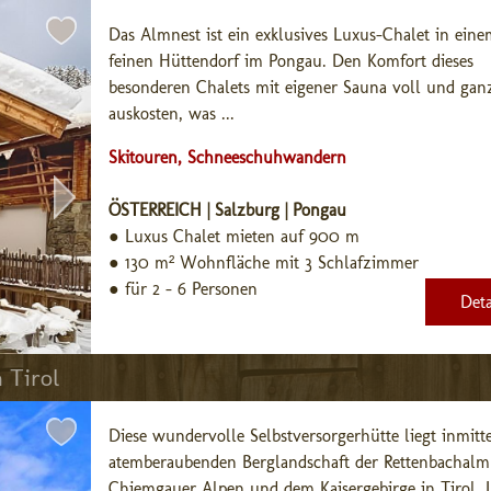
Das Almnest ist ein exklusives Luxus-Chalet in eine
feinen Hüttendorf im Pongau. Den Komfort dieses 
besonderen Chalets mit eigener Sauna voll und ganz
auskosten, was ...
Skitouren, Schneeschuhwandern
ÖSTERREICH | Salzburg | Pongau
●
Luxus Chalet mieten auf 900 m
●
130 m² Wohnfläche mit 3 Schlafzimmer
●
für 2 - 6 Personen
Deta
 Tirol
Diese wundervolle Selbstversorgerhütte liegt inmitte
atemberaubenden Berglandschaft der Rettenbachalm 
Chiemgauer Alpen und dem Kaisergebirge in Tirol. La