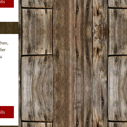
ils
hen, 
er 
u 
ils