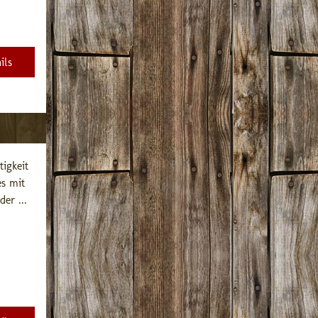
ils
gkeit 
s mit 
er ...