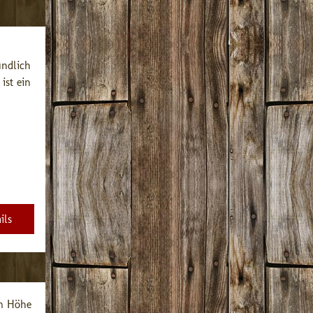
ndlich 
st ein 
ils
m Höhe 