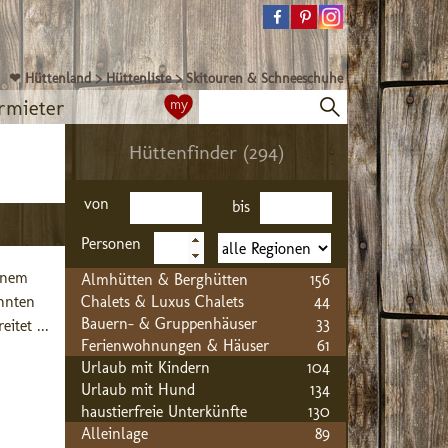
❤ Hüttenland
>
Hüttenliste
>
Skitouren & Schneeschuhe
rmieter
my
Hüttenfinder (294)
von
bis
Personen
nem 
Almhütten & Berghütten
156
nten 
Chalets & Luxus Chalets
44
Bauern- & Gruppenhäuser
33
itet ...
Ferienwohnungen & Häuser
61
Urlaub mit Kindern
104
Urlaub mit Hund
134
haustierfreie Unterkünfte
130
Alleinlage
89