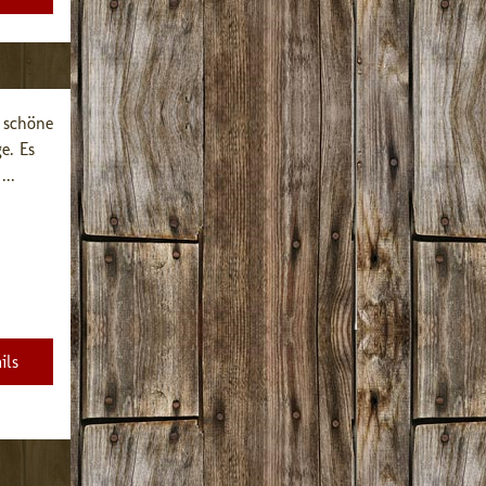
 schöne 
. Es 
...
ils