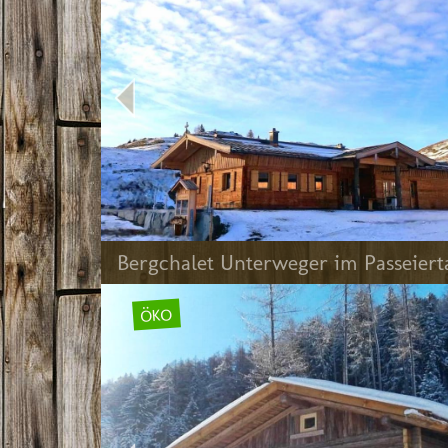
Bergchalet Unterweger im Passeiert
ÖKO