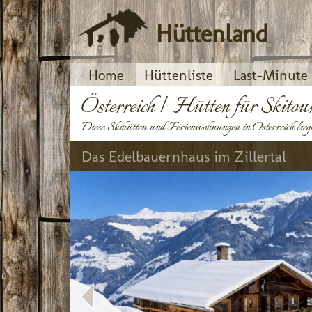
Hüttenland
Home
Hüttenliste
Last-Minute
Österreich | Hütten für Skito
Diese Skihütten und Ferienwohnungen in Österreich lieg
Das Edelbauernhaus im Zillertal