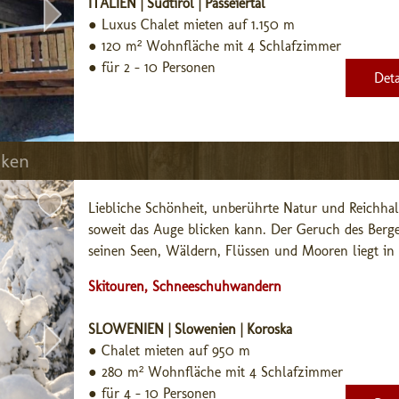
ITALIEN | Südtirol | Passeiertal
●
Luxus Chalet mieten auf 1.150 m
●
120 m² Wohnfläche mit 4 Schlafzimmer
●
für 2 - 10 Personen
Deta
nken
Liebliche Schönheit, unberührte Natur und Reichhalti
soweit das Auge blicken kann. Der Geruch des Berge
seinen Seen, Wäldern, Flüssen und Mooren liegt in d
Skitouren, Schneeschuhwandern
SLOWENIEN | Slowenien | Koroska
●
Chalet mieten auf 950 m
●
280 m² Wohnfläche mit 4 Schlafzimmer
●
für 4 - 10 Personen