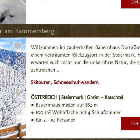
Deta
ter am Kammersberg
Willkommen im zauberhaften Bauernhaus Dornrösc
einem verträumten Rückzugsort in der Steiermark. Hi
erwartet euch nicht nur die unberührte Natur, die z
zahlreichen ...
Skitouren, Schneeschuhwandern
ÖSTERREICH | Steiermark | Greim - Katschtal
●
Bauernhaus mieten auf 862 m
●
100 m² Wohnfläche mit 4 Schlafzimmer
●
für 2 - 10 Personen
Deta