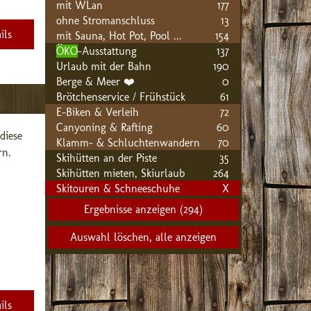
mit WLan
177
ohne Stromanschluss
13
ils
mit Sauna, Hot Pot, Pool ...
154
ÖKO
-Ausstattung
137
Urlaub mit der Bahn
190
Berge & Meer ❤️
0
Brötchenservice / Frühstück
61
E-Biken & Verleih
72
Canyoning & Rafting
60
iese 
Klamm- & Schluchtenwandern
70
n. 
Skihütten an der Piste
35
Skihütten mieten, Skiurlaub
264
Skitouren & Schneeschuhe
X
ils