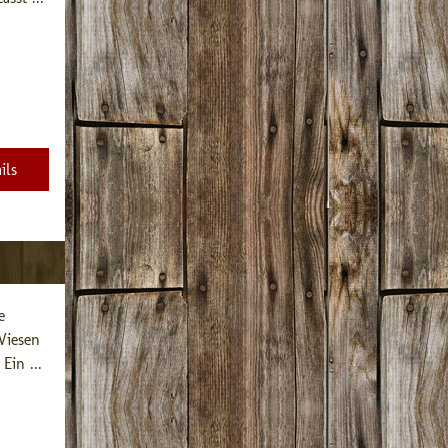
ils
 
iesen 
Ein ...