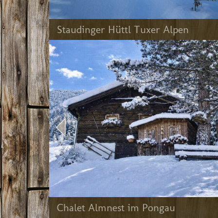
Staudinger Hüttl Tuxer Alpen
Chalet Almnest im Pongau