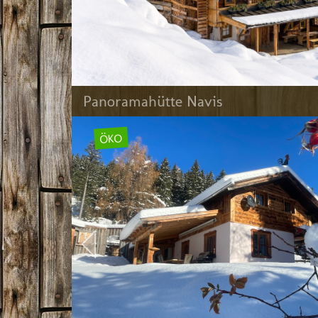
Panoramahütte Navis
ÖKO