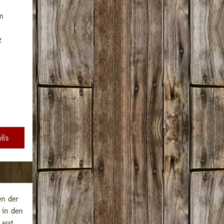
m 
 
ils
n der 
in den 
sst ...