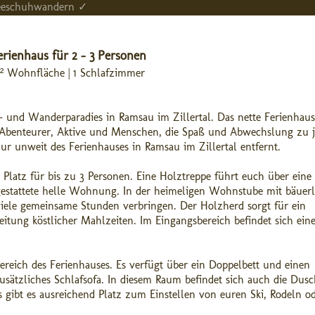
hneeschuhwandern ✓
erienhaus für 2 - 3 Personen
 m² Wohnfläche | 1 Schlafzimmer
- und Wanderparadies in Ramsau im Zillertal. Das nette Ferienhaus
e, Abenteurer, Aktive und Menschen, die Spaß und Abwechslung zu j
nur unweit des Ferienhauses in Ramsau im Zillertal entfernt.
latz für bis zu 3 Personen. Eine Holztreppe führt euch über eine 
sgestattete helle Wohnung. In der heimeligen Wohnstube mit bäuerl
 viele gemeinsame Stunden verbringen. Der Holzherd sorgt für ein
itung köstlicher Mahlzeiten. Im Eingangsbereich befindet sich ein
reich des Ferienhauses. Es verfügt über ein Doppelbett und einen
usätzliches Schlafsofa. In diesem Raum befindet sich auch die Dusc
 gibt es ausreichend Platz zum Einstellen von euren Ski, Rodeln o