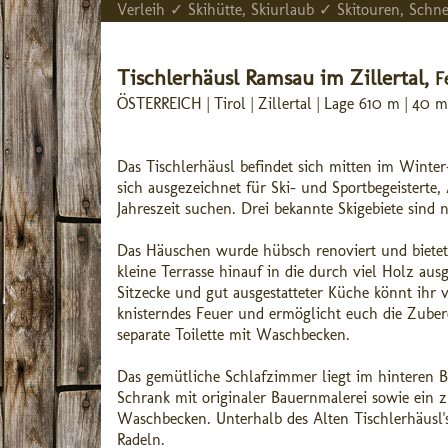
Verleih ✓ Skihütte, Skiurlaub ✓ Skitouren, Sc
Tischlerhäusl Ramsau im Zillertal,
F
ÖSTERREICH | Tirol | Zillertal | Lage 610 m | 40
Das Tischlerhäusl befindet sich mitten im Winter
sich ausgezeichnet für Ski- und Sportbegeistert
Jahreszeit suchen. Drei bekannte Skigebiete sind 
Das Häuschen wurde hübsch renoviert und bietet P
kleine Terrasse hinauf in die durch viel Holz au
Sitzecke und gut ausgestatteter Küche könnt ihr
knisterndes Feuer und ermöglicht euch die Zubere
separate Toilette mit Waschbecken.
Das gemütliche Schlafzimmer liegt im hinteren Be
Schrank mit originaler Bauernmalerei sowie ein z
Waschbecken. Unterhalb des Alten Tischlerhäusl's
Radeln.