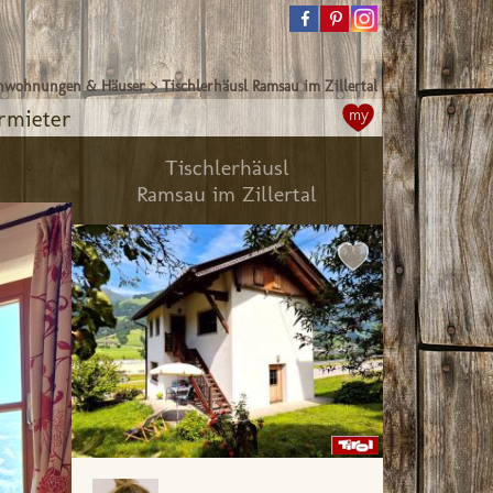
enwohnungen & Häuser
>
Tischlerhäusl Ramsau im Zillertal
rmieter
my
Tischlerhäusl
Ramsau im Zillertal