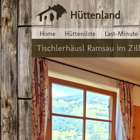
Hüttenland
Home
Hüttenliste
Last-Minute
Tischlerhäusl Ramsau im Zill