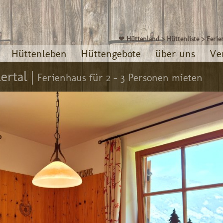
❤ Hüttenland
>
Hüttenliste
>
Feri
Hüttenleben
Hüttengebote
über uns
Ve
ertal |
Ferienhaus für 2 - 3 Personen mieten