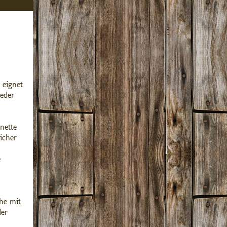
 eignet
eder
nette
icher
e
he mit
der