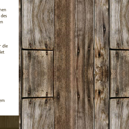
chen
 des
en
 die
iet
dem