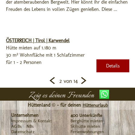
der atemberaubenden Bergwelt. Hier könnt ihr die einfachen 
Freuden des Lebens in vollen Zügen genießen. Diese ...
ÖSTERREICH | Tirol | Karwendel
Hütte mieten auf 1.180 m
30 m² Wohnfläche mit 1 Schlafzimmer
für 1 - 2 Personen
Details
<
>
2 von 14
Zeig es deinen Freunden
Hüttenland © - für deinen
Hüttenurlaub
Unternehmen
400 Unterkünfte
Impressum & Kontakt
Berghütte mieten
AGBs
NBs
Skihütte mieten
Datenschutz
Ferienwohnungen