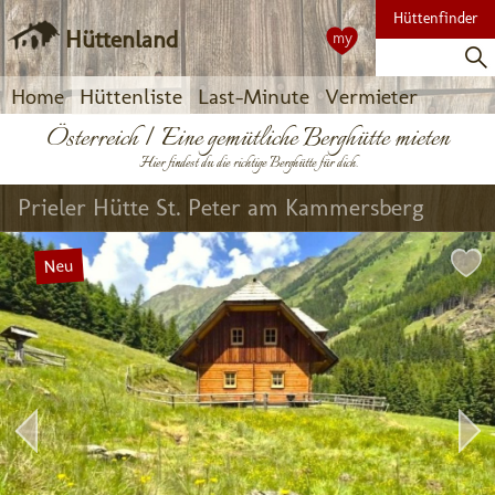
Hüttenfinder
Hüttenland
my
Home
Hüttenliste
Last-Minute
Vermieter
Österreich | Eine gemütliche Berghütte mieten
Hier findest du die richtige Berghütte für dich.
Prieler Hütte St. Peter am Kammersberg
Neu