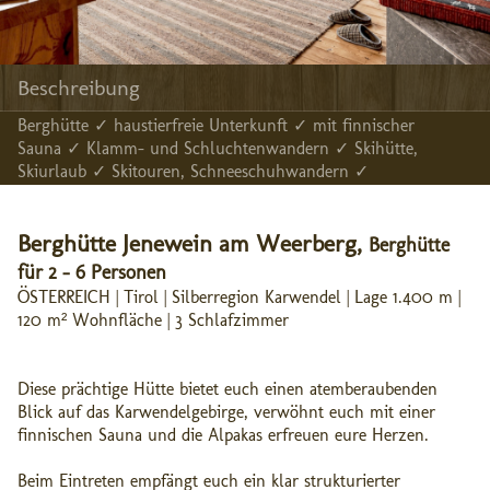
Beschreibung
Berghütte ✓ haustierfreie Unterkunft ✓ mit finnischer
Sauna ✓ Klamm- und Schluchtenwandern ✓ Skihütte,
Skiurlaub ✓ Skitouren, Schneeschuhwandern ✓
Berghütte Jenewein am Weerberg,
Berghütte
für 2 - 6 Personen
ÖSTERREICH | Tirol | Silberregion Karwendel | Lage 1.400 m |
120 m² Wohnfläche | 3 Schlafzimmer
Diese prächtige Hütte bietet euch einen atemberaubenden
Blick auf das Karwendelgebirge, verwöhnt euch mit einer
finnischen Sauna und die Alpakas erfreuen eure Herzen.
Beim Eintreten empfängt euch ein klar strukturierter