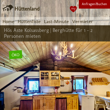
Anfragen/Buchen
Hüttenland
my
Home
Hüttenliste
Last-Minute
Vermieter
Hös Aste Kolsassberg |
Berghütte für 1 - 2
Personen mieten
ÖKO