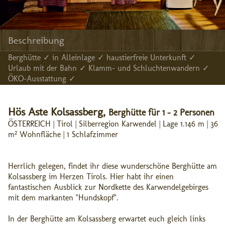
Beschreibung
Berghütte ✓ in Alleinlage ✓ haustierfreie Unterkunft ✓
Urlaub mit der Bahn ✓ Klamm- und Schluchtenwandern ✓
ÖKO-Ausstattung ✓
Hös Aste Kolsassberg,
Berghütte für 1 - 2 Personen
ÖSTERREICH | Tirol | Silberregion Karwendel | Lage 1.146 m | 36
m² Wohnfläche | 1 Schlafzimmer
Herrlich gelegen, findet ihr diese wunderschöne Berghütte am
Kolsassberg im Herzen Tirols. Hier habt ihr einen
fantastischen Ausblick zur Nordkette des Karwendelgebirges
mit dem markanten "Hundskopf".
In der Berghütte am Kolsassberg erwartet euch gleich links