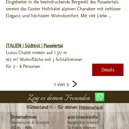
Eingebettet in die beeindruckende Bergwelt des Passeiertals 
vereint das Goster Hofchalet alpinen Charakter mit zeitloser 
Eleganz und höchstem Wohnkomfort. Mit viel Liebe ...
ITALIEN | Südtirol | Passeiertal
Luxus Chalet mieten auf 1.317 m
162 m² Wohnfläche mit 3 Schlafzimmer
für 2 - 8 Personen
Details
>
1 von 2
Zeig es deinen Freunden
Hüttenland © - für deinen
Hüttenurlaub
Unternehmen
400 Unterkünfte
Impressum & Kontakt
Berghütte mieten
AGBs
NBs
Skihütte mieten