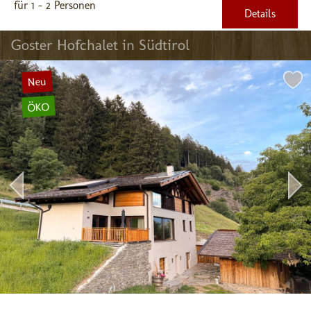
für 1 - 2 Personen
Details
Goster Hofchalet in Südtirol
Neu
ÖKO