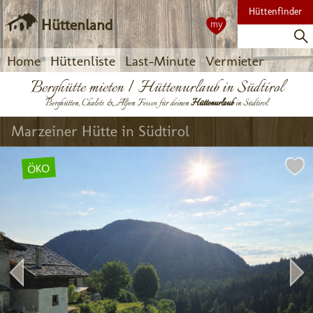
Hüttenfinder
Hüttenland
my
Home
Hüttenliste
Last-Minute
Vermieter
Berghütte mieten | Hüttenurlaub in Südtirol
Berghütten, Chalets & Alpen Fewos für deinen
Hüttenurlaub
in Südtirol.
Marzeiner Hütte in Südtirol
ÖKO