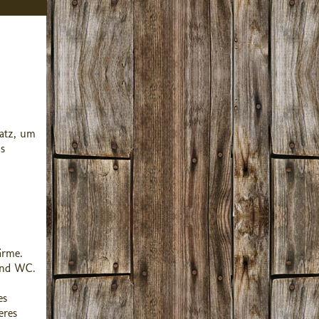
latz, um
s
ärme.
und WC.
es
eres