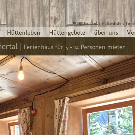
❤ Hüttenland
>
Hüttenliste
>
Feri
Hüttenleben
Hüttengebote
über uns
Ve
ertal |
Ferienhaus für 5 - 14 Personen mieten