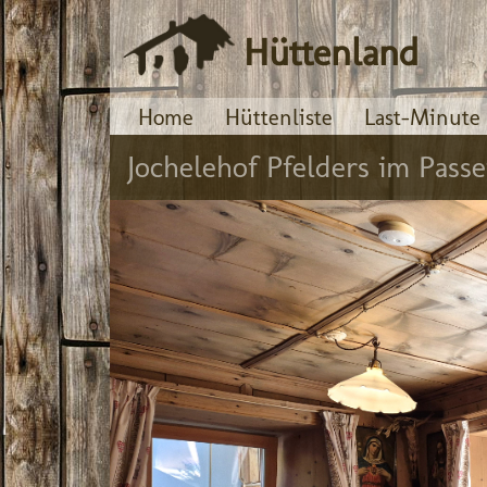
Hüttenland
Home
Hüttenliste
Last-Minute
Jochelehof Pfelders im Passei