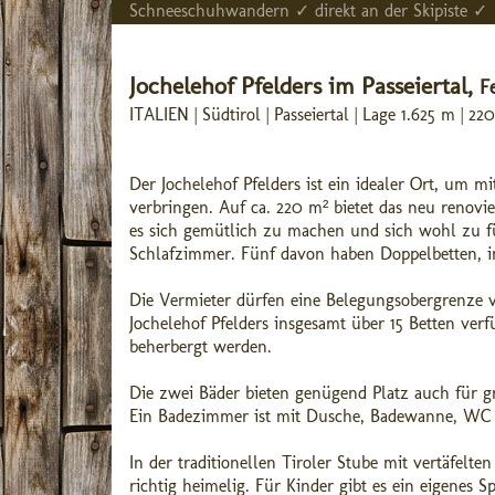
Schneeschuhwandern ✓ direkt an der Skipiste ✓
Jochelehof Pfelders im Passeiertal,
F
ITALIEN | Südtirol | Passeiertal | Lage 1.625 m |
Der Jochelehof Pfelders ist ein idealer Ort, um 
verbringen. Auf ca. 220 m² bietet das neu renovi
es sich gemütlich zu machen und sich wohl zu füh
Schlafzimmer. Fünf davon haben Doppelbetten, i
Die Vermieter dürfen eine Belegungsobergrenze v
Jochelehof Pfelders insgesamt über 15 Betten verf
beherbergt werden.
Die zwei Bäder bieten genügend Platz auch für
Ein Badezimmer ist mit Dusche, Badewanne, WC u
In der traditionellen Tiroler Stube mit vertäfe
richtig heimelig. Für Kinder gibt es ein eigenes 