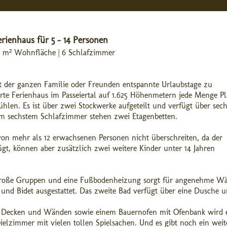
erienhaus für 5 - 14 Personen
 220 m² Wohnfläche | 6 Schlafzimmer
mit der ganzen Familie oder Freunden entspannte Urlaubstage zu
erte Ferienhaus im Passeiertal auf 1.625 Höhenmetern jede Menge P
len. Es ist über zwei Stockwerke aufgeteilt und verfügt über sech
m sechstem Schlafzimmer stehen zwei Etagenbetten.
on mehr als 12 erwachsenen Personen nicht überschreiten, da der
ügt, können aber zusätzlich zwei weitere Kinder unter 14 Jahren
 große Gruppen und eine Fußbodenheizung sorgt für angenehme W
nd Bidet ausgestattet. Das zweite Bad verfügt über eine Dusche 
lten Decken und Wänden sowie einem Bauernofen mit Ofenbank wird 
Spielzimmer mit vielen tollen Spielsachen. Und es gibt noch ein weit