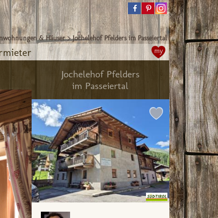
enwohnungen & Häuser
>
Jochelehof Pfelders im Passeiertal
rmieter
my
Jochelehof Pfelders
im Passeiertal