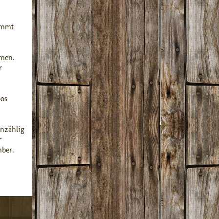
emmt
mmen.
r
oos
nzählig
r
mber.