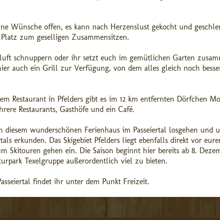
 keine Wünsche offen, es kann nach Herzenslust gekocht und geschl
d Platz zum geselligen Zusammensitzen.
gluft schnuppern oder ihr setzt euch im gemütlichen Garten zusa
 hier auch ein Grill zur Verfügung, von dem alles gleich noch besse
m Restaurant in Pfelders gibt es im 12 km entfernten Dörfchen M
hrere Restaurants, Gasthöfe und ein Café.
 diesem wunderschönen Ferienhaus im Passeiertal losgehen und u
als erkunden. Das Skigebiet Pfelders liegt ebenfalls direkt vor eure
m Skitouren gehen ein. Die Saison beginnt hier bereits ab 8. Deze
urpark Texelgruppe außerordentlich viel zu bieten.
seiertal findet ihr unter dem Punkt Freizeit.