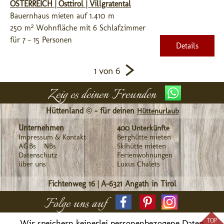
ÖSTERREICH | Osttirol | Villgratental
Bauernhaus mieten auf 1.410 m
250 m² Wohnfläche mit 6 Schlafzimmer
für 7 - 15 Personen
Details
>
1 von 6
Zeig es deinen Freunden
Hüttenland © - für deinen
Hüttenurlaub
Unternehmen
400 Unterkünfte
Impressum & Kontakt
Berghütte mieten
AGBs
NBs
Skihütte mieten
Datenschutz
Ferienwohnungen
über uns
Luxus Chalets
Fichtenweg 16
|
A-6321
Angath in Tirol
Folge uns auf
TOP
Wir speichern keinerlei personenbezogene Daten