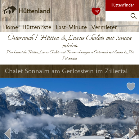
Hüttenfinder
Hüttenland
my
Home
Hüttenliste
Last-Minute
Vermieter
Österreich | Hütten & Luxus Chalets mit Sauna
mieten
Hier kannst du Hütten, Luxus Chalets und Ferienwohnungen in Österreich mit Sauna & Hot
Pot mieten.
Chalet Sonnalm am Gerlosstein im Zillertal