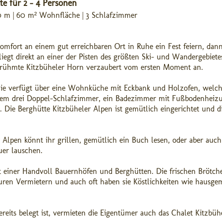
te für 2 - 4 Personen
50 m | 60 m² Wohnfläche | 3 Schlafzimmer
ort an einem gut erreichbaren Ort in Ruhe ein Fest feiern, dann
 liegt direkt an einer der Pisten des größten Ski- und Wandergebiete
 berühmte Kitzbüheler Horn verzaubert vom ersten Moment an.
. Sie verfügt über eine Wohnküche mit Eckbank und Holzofen, welc
em drei Doppel-Schlafzimmer, ein Badezimmer mit Fußbodenheiz
 Die Berghütte Kitzbüheler Alpen ist gemütlich eingerichtet und d
 Alpen könnt ihr grillen, gemütlich ein Buch lesen, oder aber auch
er lauschen.
t einer Handvoll Bauernhöfen und Berghütten. Die frischen Brötche
ren Vermietern und auch oft haben sie Köstlichkeiten wie hausge
eits belegt ist, vermieten die Eigentümer auch das Chalet Kitzbüh