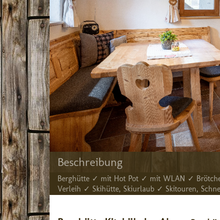
Beschreibung
Berghütte ✓ mit Hot Pot ✓ mit WLAN ✓ Brötche
Verleih ✓ Skihütte, Skiurlaub ✓ Skitouren, Sch