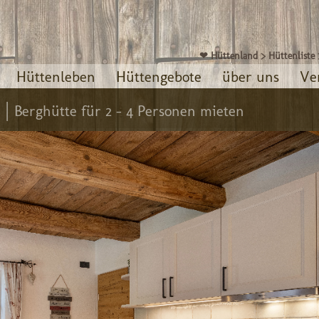
❤ Hüttenland
>
Hüttenliste
Hüttenleben
Hüttengebote
über uns
Ve
 |
Berghütte für 2 - 4 Personen mieten