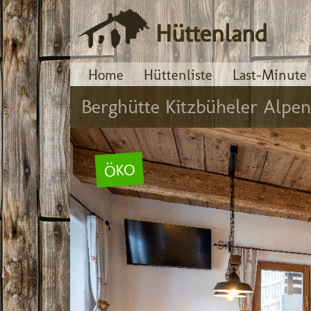
Hüttenland
Home
Hüttenliste
Last-Minute
Berghütte Kitzbüheler Alpen
ÖKO