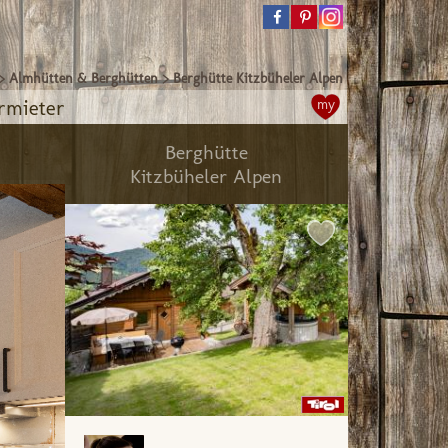
>
Almhütten & Berghütten
>
Berghütte Kitzbüheler Alpen
rmieter
my
Berghütte
Kitzbüheler Alpen