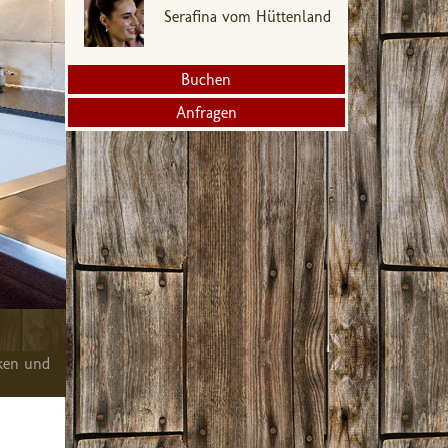
Serafina vom Hüttenland
Buchen
Anfragen
ken und