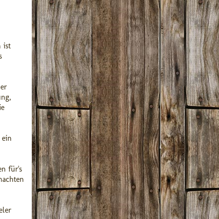
 ist
s
her
ung,
ie
 ein
n für's
machten
eler