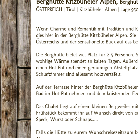
Berghütte Kitzbüheler Alpen,
Berghüt
ÖSTERREICH | Tirol | Kitzbüheler Alpen | Lage 9
Wenn Charme und Romantik mit Tradition und Komf
dies hier in der Berghütte Kitzbüheler Alpen. Sie
Österreichs und der sensationelle Blick auf das
Die Berghütte bietet viel Platz für 2-5 Personen
wohlige Wärme spendet an kalten Tagen. Außerd
einen Hot-Pot und einen geräumigen Abstellplatz.
Schlafzimmer sind allesamt holzvertäfelt.
Auf der Terrasse hinter der Berghütte Kitzbüheler
Bad im Hot-Pot nehmen und dem knisternden Feu
Das Chalet liegt auf einem kleinen Bergweiler mi
Frühstück bekommt ihr auf Wunsch direkt von eu
Speck, Wurst oder Schnaps.....
Falls die Hütte zu eurem Wunschreisezeitraum ber