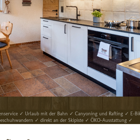
nservice ✓ Urlaub mit der Bahn ✓ Canyoning und Rafting ✓ E-Bi
neeschuhwandern ✓ direkt an der Skipiste ✓ ÖKO-Ausstattung ✓