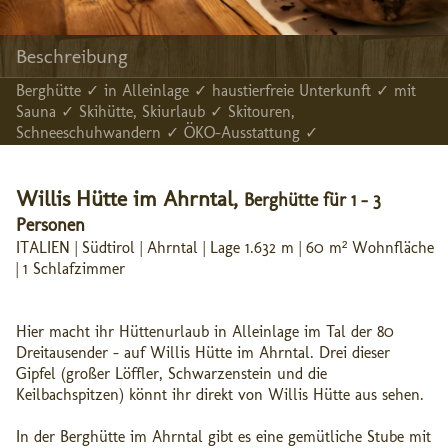
Beschreibung
Berghütte ✓ in Alleinlage ✓ haustierfreie Unterkunft ✓ mit
Sauna ✓ Skihütte, Skiurlaub ✓ Skitouren,
Schneeschuhwandern ✓ ÖKO-Ausstattung ✓
Willis Hütte im Ahrntal,
Berghütte für 1 - 3
Personen
ITALIEN | Südtirol | Ahrntal | Lage 1.632 m | 60 m² Wohnfläche
| 1 Schlafzimmer
Hier macht ihr Hüttenurlaub in Alleinlage im Tal der 80
Dreitausender - auf Willis Hütte im Ahrntal. Drei dieser
Gipfel (großer Löffler, Schwarzenstein und die
Keilbachspitzen) könnt ihr direkt von Willis Hütte aus sehen.
In der Berghütte im Ahrntal gibt es eine gemütliche Stube mit