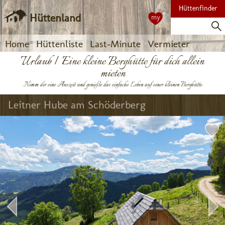
Hüttenfinder
Hüttenland
my
Home
Hüttenliste
Last-Minute
Vermieter
Urlaub | Eine kleine Berghütte für dich allein
mieten
Nimm dir eine Auszeit und genieße das einfache Leben auf einer kleinen Berghütte.
Leitner Hube am Schöderberg