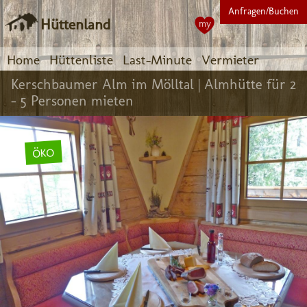
Anfragen/Buchen
Hüttenland
my
Home
Hüttenliste
Last-Minute
Vermieter
Kerschbaumer Alm im Mölltal |
Almhütte für 2
- 5 Personen mieten
ÖKO