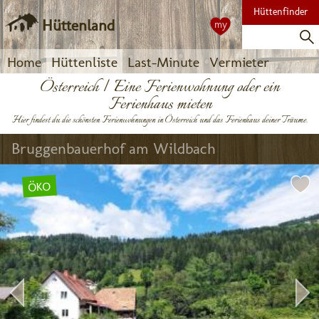
Hüttenfinder
Hüttenland
my
Home
Hüttenliste
Last-Minute
Vermieter
Österreich | Eine Ferienwohnung oder ein
Ferienhaus mieten
Hier findest du die schönsten Ferienwohnungen in Österreich und das Ferienhaus deiner Träume.
Bruggenbauerhof am Wildbach
ÖKO