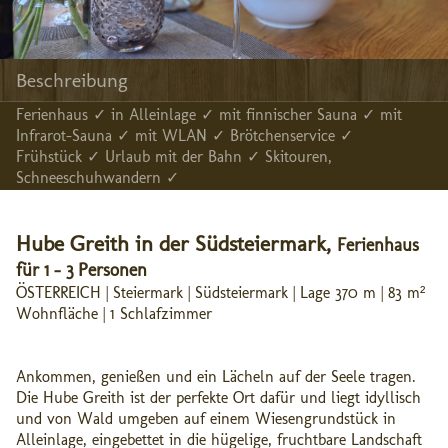
Beschreibung
Ferienhaus ✓ in Alleinlage ✓ mit finnischer Sauna ✓ mit
Infrarot-Sauna ✓ mit WLAN ✓ Brötchenservice ✓
Frühstück ✓ Urlaub mit der Bahn ✓ Skitouren,
Schneeschuhwandern ✓
Hube Greith in der Südsteiermark,
Ferienhaus
für 1 - 3 Personen
ÖSTERREICH | Steiermark | Südsteiermark | Lage 370 m | 83 m²
Wohnfläche | 1 Schlafzimmer
Ankommen, genießen und ein Lächeln auf der Seele tragen.
Die Hube Greith ist der perfekte Ort dafür und liegt idyllisch
und von Wald umgeben auf einem Wiesengrundstück in
Alleinlage, eingebettet in die hügelige, fruchtbare Landschaft