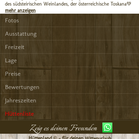
des südsteirischen Weinlandes, der österreichische Toskana💚
mehr anzeigen
Fotos
Ausstattung
Freizeit
Lage
Preise
Bewertungen
Jahreszeiten
Hüttenliste
Zeig es deinen Freunden
Hüttenland © - für deinen
Hüttenurlaub