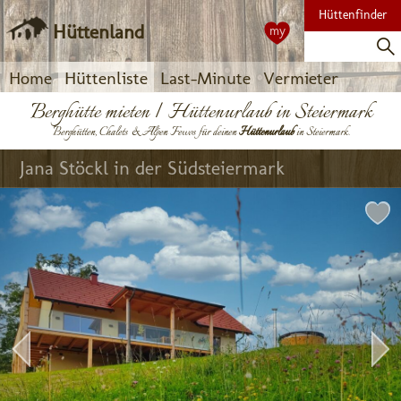
Hüttenfinder
Hüttenland
my
Home
Hüttenliste
Last-Minute
Vermieter
Berghütte mieten | Hüttenurlaub in Steiermark
Berghütten, Chalets & Alpen Fewos für deinen
Hüttenurlaub
in Steiermark.
 Jana Stöckl in der Südsteiermark