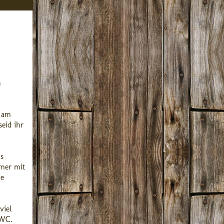
n
e am
eid ihr
s
mmer mit
ne
viel
 WC.