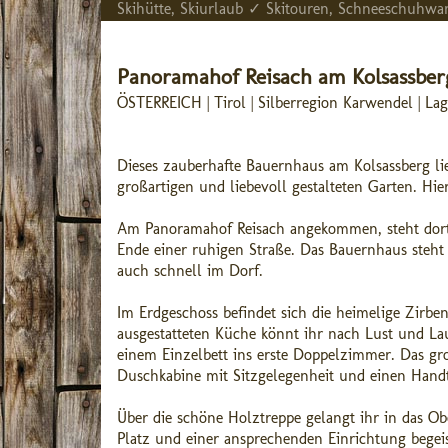
Skihütte, Skiurlaub ✓ Skitouren, Schneeschuhw
Panoramahof Reisach am Kolsassber
ÖSTERREICH | Tirol | Silberregion Karwendel | L
Dieses zauberhafte Bauernhaus am Kolsassberg li
großartigen und liebevoll gestalteten Garten. Hi
Am Panoramahof Reisach angekommen, steht dort n
Ende einer ruhigen Straße. Das Bauernhaus steht
auch schnell im Dorf.
Im Erdgeschoss befindet sich die heimelige Zirb
ausgestatteten Küche könnt ihr nach Lust und La
einem Einzelbett ins erste Doppelzimmer. Das g
Duschkabine mit Sitzgelegenheit und einen Handt
Über die schöne Holztreppe gelangt ihr in das O
Platz und einer ansprechenden Einrichtung bege