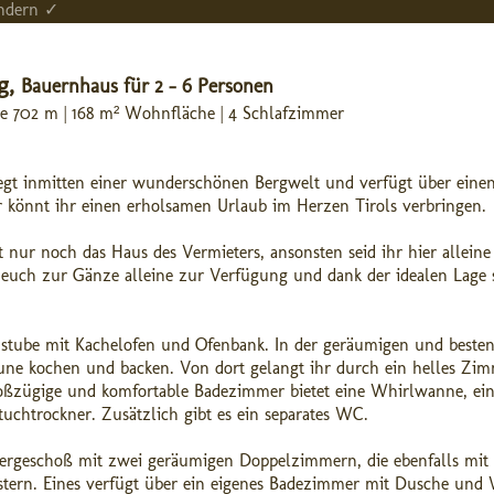
andern ✓
g,
Bauernhaus für 2 - 6 Personen
age 702 m | 168 m² Wohnfläche | 4 Schlafzimmer
egt inmitten einer wunderschönen Bergwelt und verfügt über eine
er könnt ihr einen erholsamen Urlaub im Herzen Tirols verbringen.
ur noch das Haus des Vermieters, ansonsten seid ihr hier allein
 euch zur Gänze alleine zur Verfügung und dank der idealen Lage s
enstube mit Kachelofen und Ofenbank. In der geräumigen und besten
une kochen und backen. Von dort gelangt ihr durch ein helles Zi
roßzügige und komfortable Badezimmer bietet eine Whirlwanne, ei
uchtrockner. Zusätzlich gibt es ein separates WC.
bergeschoß mit zwei geräumigen Doppelzimmern, die ebenfalls mit 
istern. Eines verfügt über ein eigenes Badezimmer mit Dusche und