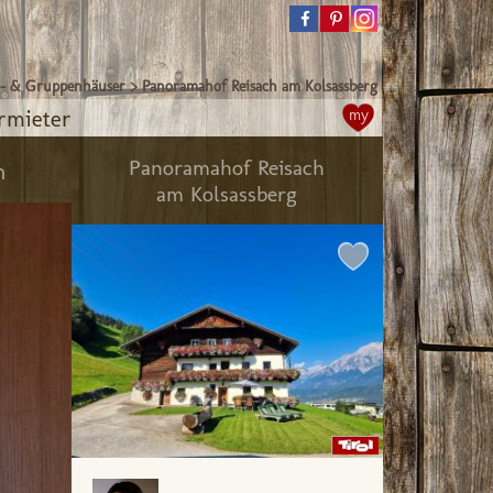
- & Gruppenhäuser
>
Panoramahof Reisach am Kolsassberg
rmieter
my
Panoramahof Reisach
n
am Kolsassberg