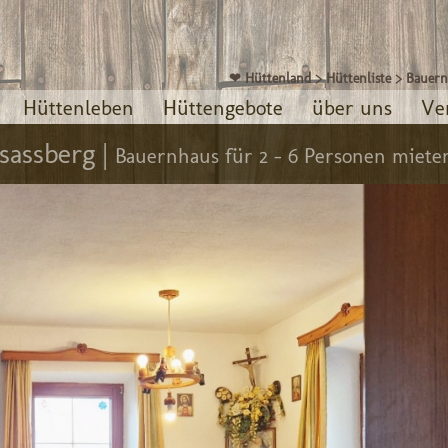
❤ Hüttenland
>
Hüttenliste
>
Bauern
Hüttenleben
Hüttengebote
über uns
Ve
sassberg |
Bauernhaus für 2 - 6 Personen miete