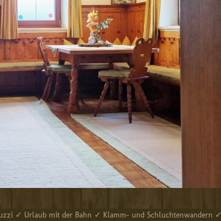
acuzzi ✓ Urlaub mit der Bahn ✓ Klamm- und Schluchtenwandern 