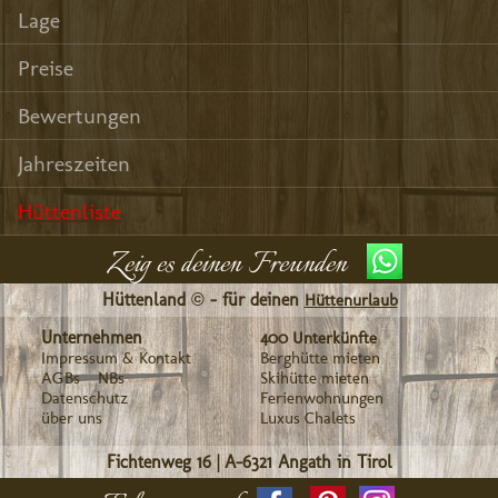
Lage
Preise
Bewertungen
Jahreszeiten
Hüttenliste
Zeig es deinen Freunden
Hüttenland © - für deinen
Hüttenurlaub
Unternehmen
400 Unterkünfte
Impressum & Kontakt
Berghütte mieten
AGBs
NBs
Skihütte mieten
Datenschutz
Ferienwohnungen
über uns
Luxus Chalets
Fichtenweg 16
|
A-6321
Angath in Tirol