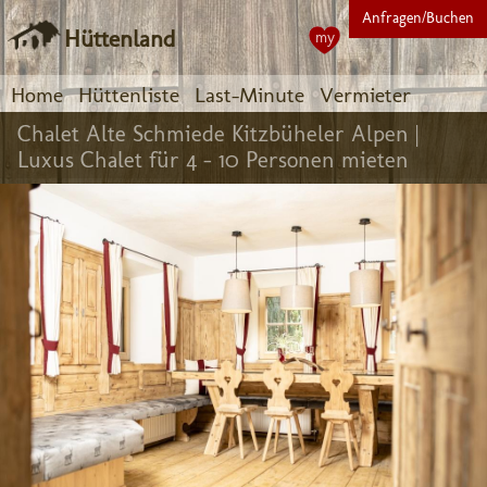
Anfragen/Buchen
Hüttenland
my
Home
Hüttenliste
Last-Minute
Vermieter
Chalet Alte Schmiede Kitzbüheler Alpen |
Luxus Chalet für 4 - 10 Personen mieten