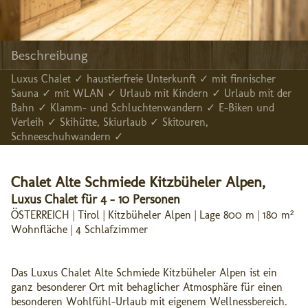
Beschreibung
Luxus Chalet ✓ haustierfreie Unterkunft ✓ mit finnischer
Sauna ✓ mit WLAN ✓ Urlaub mit Kindern ✓ Urlaub mit der
Bahn ✓ Klamm- und Schluchtenwandern ✓ E-Biken und
Verleih ✓ Skihütte, Skiurlaub ✓ Skitouren,
Schneeschuhwandern ✓
Chalet Alte Schmiede Kitzbüheler Alpen,
Luxus Chalet für 4 - 10 Personen
ÖSTERREICH | Tirol | Kitzbüheler Alpen | Lage 800 m | 180 m²
Wohnfläche | 4 Schlafzimmer
Das Luxus Chalet Alte Schmiede Kitzbüheler Alpen ist ein
ganz besonderer Ort mit behaglicher Atmosphäre für einen
besonderen Wohlfühl-Urlaub mit eigenem Wellnessbereich.