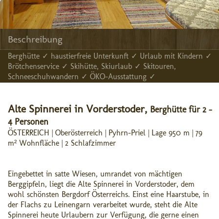
Beschreibung
Berghütte ✓ haustierfreie Unterkunft ✓ Urlaub mit Kindern ✓
Brötchenservice ✓ Skihütte, Skiurlaub ✓ Skitouren,
Schneeschuhwandern ✓ ÖKO-Ausstattung ✓
Alte Spinnerei in Vorderstoder,
Berghütte für 2 -
4 Personen
ÖSTERREICH | Oberösterreich | Pyhrn-Priel | Lage 950 m | 79
m² Wohnfläche | 2 Schlafzimmer
Eingebettet in satte Wiesen, umrandet von mächtigen
Berggipfeln, liegt die Alte Spinnerei in Vorderstoder, dem
wohl schönsten Bergdorf Österreichs. Einst eine Haarstube, in
der Flachs zu Leinengarn verarbeitet wurde, steht die Alte
Spinnerei heute Urlaubern zur Verfügung, die gerne einen