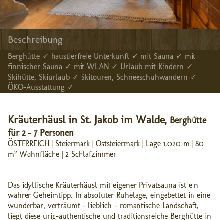
Beschreibung
Berghütte ✓ haustierfreie Unterkunft ✓ mit Sauna ✓ mit
finnischer Sauna ✓ mit WLAN ✓ Urlaub mit Kindern ✓
Skihütte, Skiurlaub ✓ Skitouren, Schneeschuhwandern ✓
ÖKO-Ausstattung ✓
Kräuterhäusl in St. Jakob im Walde,
Berghütte
für 2 - 7 Personen
ÖSTERREICH | Steiermark | Oststeiermark | Lage 1.020 m | 80
m² Wohnfläche | 2 Schlafzimmer
Das idyllische Kräuterhäusl mit eigener Privatsauna ist ein
wahrer Geheimtipp. In absoluter Ruhelage, eingebettet in eine
wunderbar, verträumt - lieblich - romantische Landschaft,
liegt diese urig-authentische und traditionsreiche Berghütte in