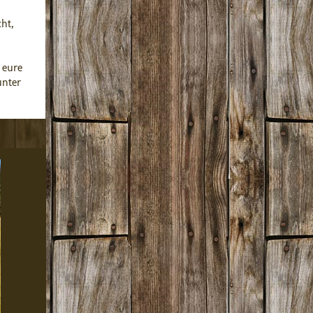
ht,
 eure
unter