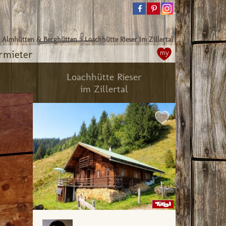
>
Almhütten & Berghütten
>
Loachhütte Rieser im Zillertal
rmieter
my
Loachhütte Rieser
im Zillertal