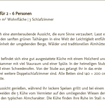
für 2 - 6 Personen
100 m² Wohnfläche | 3 Schlafzimmer
ch eine atemberaubende Aussicht, die eure Sinne verzaubert. Lasst 
 den sanften grünen Talhängen in eine Welt der Leichtigkeit entfüh
chönheit der umgebenden Berge, Wälder und traditionellen Almhütt
l befindet sich eine gut ausgestattete Küche mit einem Holzherd un
kammer mit viel Stauraum und einer Spüle. In der heimeligen Stub
 einen Schwedenofen. Von der Stube aus gelangt ihr in das erste
i weitere Doppelschlafzimmer sind.
Alle Betten sind 140 × 200 c
te.
ussicht genießen, während ihr leckere Speisen grillt und bei einem
 weiden die 5 Kühe vom Vermieter auf den umliegenden Wiesen der
n den typischen Almcharakter. Die Kühe finden ihre Ruhe im Stall 