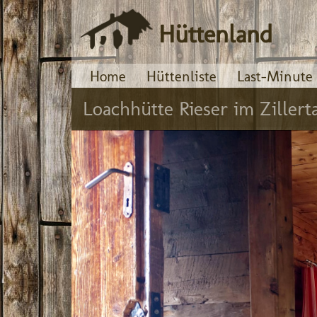
Hüttenland
Home
Hüttenliste
Last-Minute
Loachhütte Rieser im Zillerta