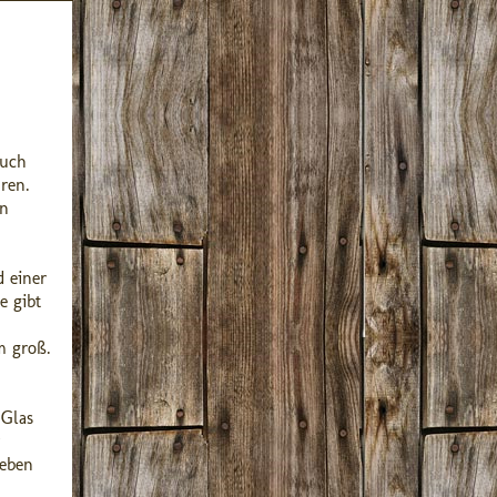
euch
ren.
en
d einer
e gibt
m groß.
 Glas
neben