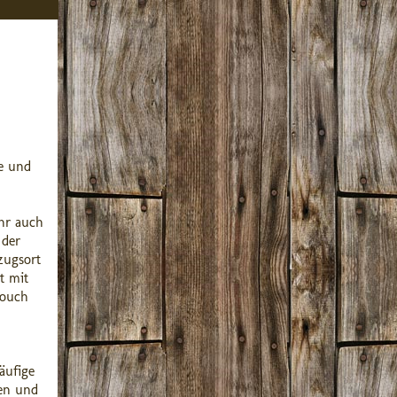
ge und
hr auch
 der
zugsort
t mit
Couch
äufige
men und