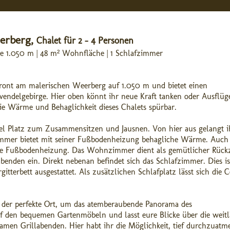
eerberg,
Chalet für 2 - 4 Personen
ge 1.050 m | 48 m² Wohnfläche | 1 Schlafzimmer
ront am malerischen Weerberg auf 1.050 m und bietet einen
wendelgebirge. Hier oben könnt ihr neue Kraft tanken oder Ausflü
ie Wärme und Behaglichkeit dieses Chalets spürbar.
iel Platz zum Zusammensitzen und Jausnen. Von hier aus gelangt i
ezimmer bietet mit seiner Fußbodenheizung behagliche Wärme. Auch
ine Fußbodenheizung. Das Wohnzimmer dient als gemütlicher Rück
benden ein. Direkt nebenan befindet sich das Schlafzimmer. Dies is
terbett ausgestattet. Als zusätzlichen Schlafplatz lässt sich die 
st der perfekte Ort, um das atemberaubende Panorama des
f den bequemen Gartenmöbeln und lasst eure Blicke über die weitl
amen Grillabenden. Hier habt ihr die Möglichkeit, tief durchzuat