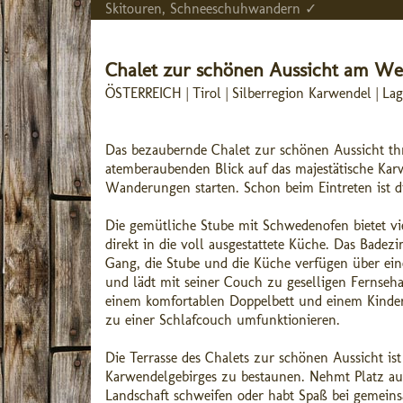
Skitouren, Schneeschuhwandern ✓
Chalet zur schönen Aussicht am W
ÖSTERREICH | Tirol | Silberregion Karwendel | La
Das bezaubernde Chalet zur schönen Aussicht th
atemberaubenden Blick auf das majestätische Kar
Wanderungen starten. Schon beim Eintreten ist d
Die gemütliche Stube mit Schwedenofen bietet v
direkt in die voll ausgestattete Küche. Das Bad
Gang, die Stube und die Küche verfügen über e
und lädt mit seiner Couch zu geselligen Fernseha
einem komfortablen Doppelbett und einem Kindergit
zu einer Schlafcouch umfunktionieren.
Die Terrasse des Chalets zur schönen Aussicht i
Karwendelgebirges zu bestaunen. Nehmt Platz au
Landschaft schweifen oder habt Spaß bei gemeins