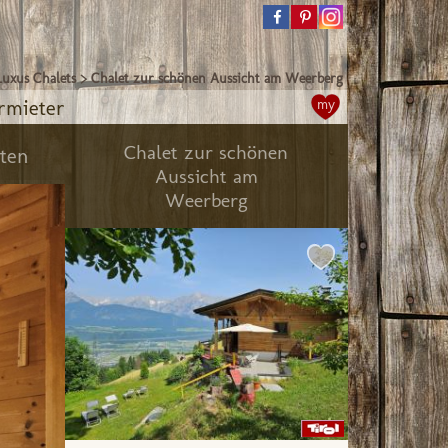
Luxus Chalets
>
Chalet zur schönen Aussicht am Weerberg
rmieter
my
Chalet zur schönen
eten
Aussicht am
Weerberg