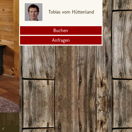
Tobias vom Hüttenland
Buchen
Anfragen
b ✓