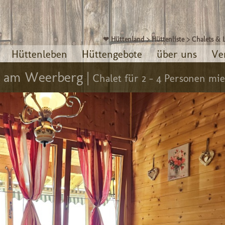
❤ Hüttenland
>
Hüttenliste
>
Chalets & 
Hüttenleben
Hüttengebote
über uns
Ve
t am Weerberg |
Chalet für 2 - 4 Personen mi