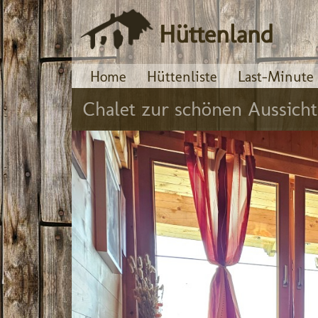
Hüttenland
Home
Hüttenliste
Last-Minute
Chalet zur schönen Aussich