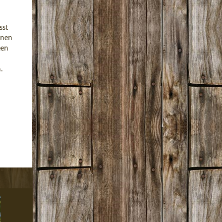
sst
enen
een
.