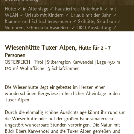
Hütte ✓ in Alleinlage ✓ haustierfreie Unterkunft ✓ mit
WLAN ✓ Urlaub mit Kindern ✓ Urlaub mit der Bahn ✓
Klamm- und Schluchtenwandern ✓ Skihütte, Skiurlaub ✓
Skitouren, Schneeschuhwandern ✓ ÖKO-Ausstattung ✓
Wiesenhütte Tuxer Alpen,
Hütte für 2 - 7
Personen
ÖSTERREICH | Tirol | Silberregion Karwendel | Lage 950 m |
120 m² Wohnfläche | 3 Schlafzimmer
Die Wiesenhütte liegt eingebettet im Herzen einer
wunderschönen Bergwiese in herrlicher Alleinlage in den
Tuxer Alpen.
Durch die einmalig schöne Aussichtslage könnt ihr rund um
die Wiesenhütte oder auf der großen Panoramaterrasse
ungestört wunderbare Stunden verbringen. Die Natur mit
Blick übers Karwendel und die Tuxer Alpen genießen und