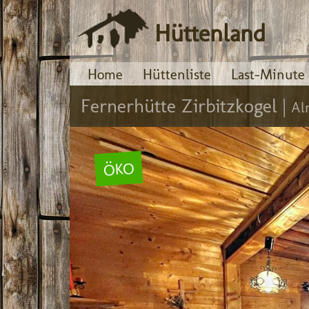
Hüttenland
Home
Hüttenliste
Last-Minute
Fernerhütte Zirbitzkogel |
Al
ÖKO