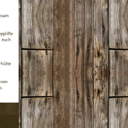
insam
pplifte
t euch
rhütte
hnen
o.