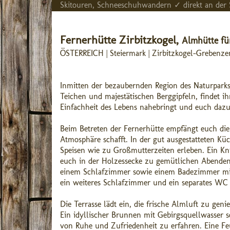
Skitouren, Schneeschuhwandern ✓ direkt an der
Fernerhütte Zirbitzkogel,
Almhütte für
ÖSTERREICH | Steiermark | Zirbitzkogel-Grebenze
Inmitten der bezaubernden Region des Naturpark
Teichen und majestätischen Berggipfeln, findet ih
Einfachheit des Lebens nahebringt und euch dazu 
Beim Betreten der Fernerhütte empfängt euch die
Atmosphäre schafft. In der gut ausgestatteten K
Speisen wie zu Großmutterzeiten erleben. Ein Kn
euch in der Holzessecke zu gemütlichen Abende
einem Schlafzimmer sowie einem Badezimmer mit
ein weiteres Schlafzimmer und ein separates WC 
Die Terrasse lädt ein, die frische Almluft zu ge
Ein idyllischer Brunnen mit Gebirgsquellwasser s
von Ruhe und Zufriedenheit zu erfahren. Eine Feue