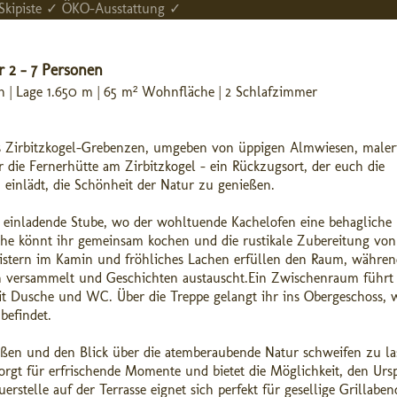
 Skipiste ✓ ÖKO-Ausstattung ✓
 2 - 7 Personen
n | Lage 1.650 m | 65 m² Wohnfläche | 2 Schlafzimmer
s Zirbitzkogel-Grebenzen, umgeben von üppigen Almwiesen, maler
r die Fernerhütte am Zirbitzkogel – ein Rückzugsort, der euch die
einlädt, die Schönheit der Natur zu genießen.
 einladende Stube, wo der wohltuende Kachelofen eine behagliche
üche könnt ihr gemeinsam kochen und die rustikale Zubereitung von
istern im Kamin und fröhliches Lachen erfüllen den Raum, währen
n versammelt und Geschichten austauscht.Ein Zwischenraum führt
 Dusche und WC. Über die Treppe gelangt ihr ins Obergeschoss, 
befindet.
nießen und den Blick über die atemberaubende Natur schweifen zu la
orgt für erfrischende Momente und bietet die Möglichkeit, den Ur
rstelle auf der Terrasse eignet sich perfekt für gesellige Grillaben