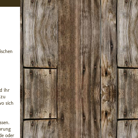
ischen
d ihr
 zu
wo sich
ssen.
sprung
de oder