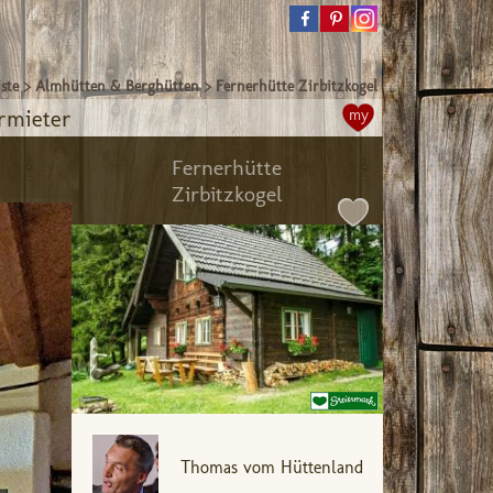
ste
>
Almhütten & Berghütten
>
Fernerhütte Zirbitzkogel
rmieter
my
Fernerhütte
Zirbitzkogel
Thomas vom Hüttenland