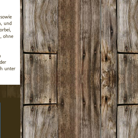
 sowie
n, und
orbei,
n, ohne
n
der
ch unter