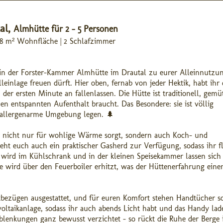
al,
Almhütte für 2 - 5 Personen
 48 m² Wohnfläche | 2 Schlafzimmer
h in der Forster-Kammer Almhütte im Drautal zu eurer Alleinnutzu
leinlage freuen dürft. Hier oben, fernab von jeder Hektik, habt ihr 
er ersten Minute an fallenlassen. Die Hütte ist traditionell, gemü
en entspannten Aufenthalt braucht. Das Besondere: sie ist völlig
ine allergenarme Umgebung legen. 🌲
 nicht nur für wohlige Wärme sorgt, sondern auch Koch- und
ht euch auch ein praktischer Gasherd zur Verfügung, sodass ihr fl
t wird im Kühlschrank und in der kleinen Speisekammer lassen sich
 wird über den Feuerboiler erhitzt, was der Hüttenerfahrung eine
tbezügen ausgestattet, und für euren Komfort stehen Handtücher s
ovoltaikanlage, sodass ihr auch abends Licht habt und das Handy lad
blenkungen ganz bewusst verzichtet – so rückt die Ruhe der Berge 