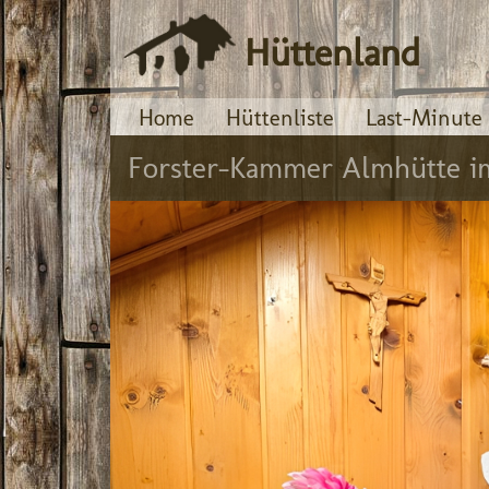
Hüttenland
Home
Hüttenliste
Last-Minute
Forster-Kammer Almhütte im