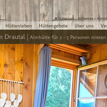
❤ Hüttenland
>
Hüttenliste
>
Almhüt
Hüttenleben
Hüttengebote
über uns
Ve
 Drautal |
Almhütte für 2 - 5 Personen mieten