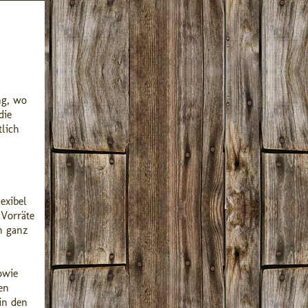
ng, wo
die
tlich
exibel
 Vorräte
n ganz
owie
en
in den