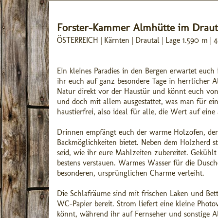
Forster-Kammer Almhütte im Draut
ÖSTERREICH | Kärnten | Drautal | Lage 1.590 m |
Ein kleines Paradies in den Bergen erwartet euc
ihr euch auf ganz besondere Tage in herrlicher Al
Natur direkt vor der Haustür und könnt euch von d
und doch mit allem ausgestattet, was man für ein
haustierfrei, also ideal für alle, die Wert auf e
Drinnen empfängt euch der warme Holzofen, der
Backmöglichkeiten bietet. Neben dem Holzherd ste
seid, wie ihr eure Mahlzeiten zubereitet. Gekühl
bestens verstauen. Warmes Wasser für die Dusche
besonderen, ursprünglichen Charme verleiht.
Die Schlafräume sind mit frischen Laken und Bet
WC-Papier bereit. Strom liefert eine kleine Phot
könnt, während ihr auf Fernseher und sonstige A