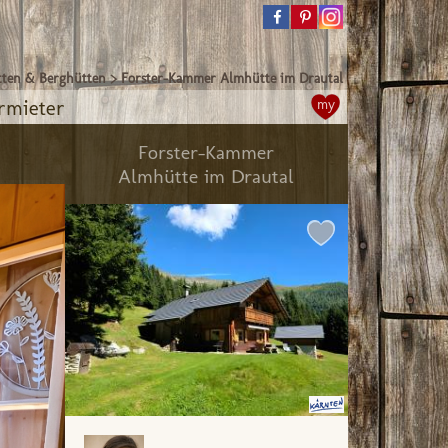
ten & Berghütten
>
Forster-Kammer Almhütte im Drautal
rmieter
my
Forster-Kammer
Almhütte im Drautal