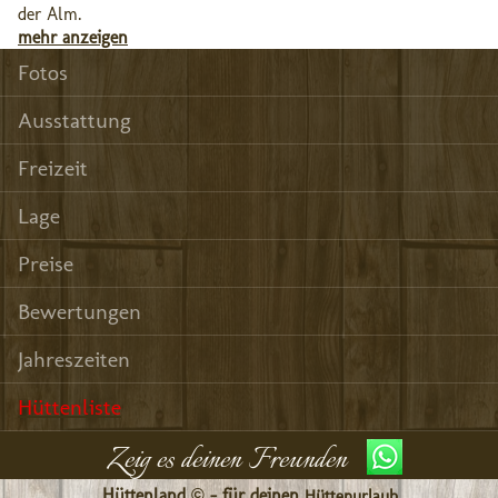
der Alm.
mehr anzeigen
Fotos
Ausstattung
Freizeit
Lage
Preise
Bewertungen
Jahreszeiten
Hüttenliste
Zeig es deinen Freunden
Hüttenland © - für deinen
Hüttenurlaub