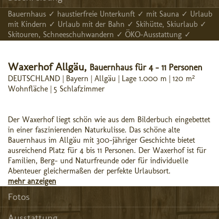
Bauernhaus ✓ haustierfreie Unterkunft ✓ mit Sauna ✓ Urlaub
mit Kindern ✓ Urlaub mit der Bahn ✓ Skihütte, Skiurlaub ✓
Skitouren, Schneeschuhwandern ✓ ÖKO-Ausstattung ✓
Waxerhof Allgäu,
Bauernhaus für 4 - 11 Personen
DEUTSCHLAND | Bayern | Allgäu | Lage 1.000 m | 120 m²
Wohnfläche | 5 Schlafzimmer
Der Waxerhof liegt schön wie aus dem Bilderbuch eingebettet
in einer faszinierenden Naturkulisse. Das schöne alte
Bauernhaus im Allgäu mit 300-jähriger Geschichte bietet
ausreichend Platz für 4 bis 11 Personen. Der Waxerhof ist für
Familien, Berg- und Naturfreunde oder für individuelle
Abenteuer gleichermaßen der perfekte Urlaubsort.
mehr anzeigen
Fotos
Ausstattung