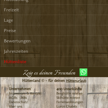
Freizeit
Lage
Preise
Bewertungen
Jahreszeiten
Hüttenliste
Zeig es deinen Freunden
Hüttenland © - für deinen
Hüttenurlaub
Unternehmen
400 Unterkünfte
Impressum & Kontakt
Berghütte mieten
AGBs
NBs
Skihütte mieten
Datenschutz
Ferienwohnungen
über uns
Luxus Chalets