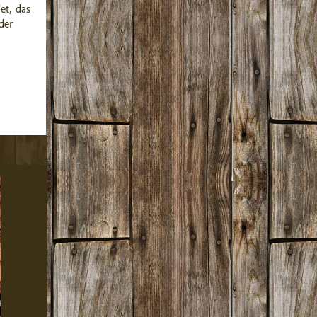
et, das
der