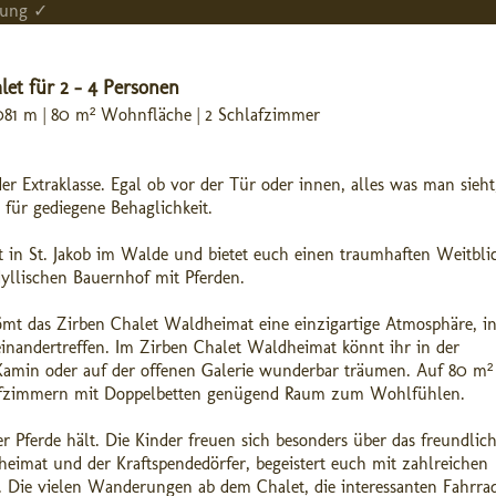
tung ✓
let für 2 - 4 Personen
.081 m | 80 m² Wohnfläche | 2 Schlafzimmer
 Extraklasse. Egal ob vor der Tür oder innen, alles was man sieht,
für gediegene Behaglichkeit.
t in St. Jakob im Walde und bietet euch einen traumhaften Weitbli
dyllischen Bauernhof mit Pferden.
ömt das Zirben Chalet Waldheimat eine einzigartige Atmosphäre, in
nandertreffen. Im Zirben Chalet Waldheimat könnt ihr in der
 Kamin oder auf der offenen Galerie wunderbar träumen. Auf 80 m²
hlafzimmern mit Doppelbetten genügend Raum zum Wohlfühlen.
 Pferde hält. Die Kinder freuen sich besonders über das freundlic
dheimat und der Kraftspendedörfer, begeistert euch mit zahlreichen
. Die vielen Wanderungen ab dem Chalet, die interessanten Fahrra