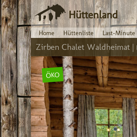
Hüttenland
Home
Hüttenliste
Last-Minute
Zirben Chalet Waldheimat |
ÖKO