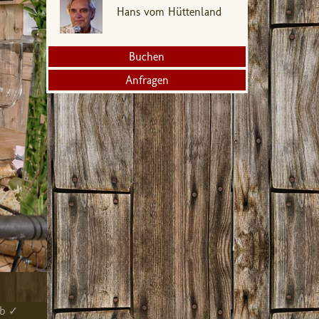
Hans vom Hüttenland
Buchen
Anfragen
ub ✓