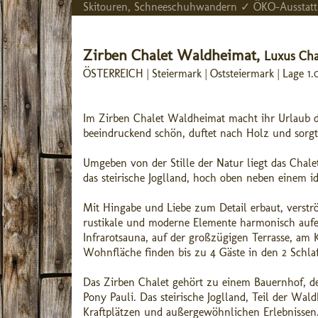
Skitouren, Schneeschuhwandern ✓ ÖKO-Ausstat
Zirben Chalet Waldheimat,
Luxus Cha
ÖSTERREICH | Steiermark | Oststeiermark | Lage 1
Im Zirben Chalet Waldheimat macht ihr Urlaub der
beeindruckend schön, duftet nach Holz und sorgt 
Umgeben von der Stille der Natur liegt das Chale
das steirische Joglland, hoch oben neben einem i
Mit Hingabe und Liebe zum Detail erbaut, verstr
rustikale und moderne Elemente harmonisch aufei
Infrarotsauna, auf der großzügigen Terrasse, am
Wohnfläche finden bis zu 4 Gäste in den 2 Sc
Das Zirben Chalet gehört zu einem Bauernhof, der
Pony Pauli. Das steirische Joglland, Teil der Wal
Kraftplätzen und außergewöhnlichen Erlebnissen