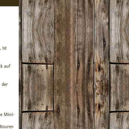
 ist
ck auf
 der
he Mini-
dtouren