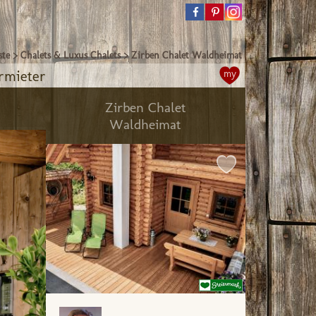
ste
>
Chalets & Luxus Chalets
>
Zirben Chalet Waldheimat
rmieter
my
Zirben Chalet
Waldheimat