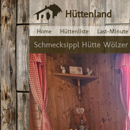
Hüttenland
Home
Hüttenliste
Last-Minute
Schmecksippl Hütte Wölzer