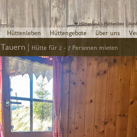
❤ Hüttenland
>
Hüttenliste
>
Almh
Hüttenleben
Hüttengebote
über uns
Ve
 Tauern |
Hütte für 2 - 7 Personen mieten