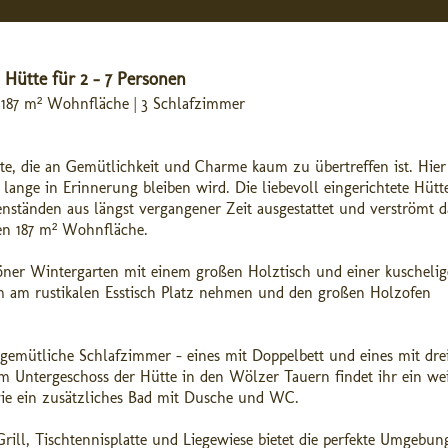
,
Hütte für 2 - 7 Personen
 | 187 m² Wohnfläche | 3 Schlafzimmer
tte, die an Gemütlichkeit und Charme kaum zu übertreffen ist. Hier
 lange in Erinnerung bleiben wird. Die liebevoll eingerichtete Hütt
enständen aus längst vergangener Zeit ausgestattet und verströmt 
en 187 m² Wohnfläche.
ner Wintergarten mit einem großen Holztisch und einer kuscheli
 am rustikalen Esstisch Platz nehmen und den großen Holzofen
gemütliche Schlafzimmer – eines mit Doppelbett und eines mit dre
 Untergeschoss der Hütte in den Wölzer Tauern findet ihr ein wei
e ein zusätzliches Bad mit Dusche und WC.
ill, Tischtennisplatte und Liegewiese bietet die perfekte Umgebun