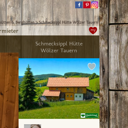
ütten & Berghütten
>
Schmecksippl Hütte Wölzer Tauern
rmieter
my
Schmecksippl Hütte
Wölzer Tauern