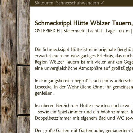
Skitouren, Schneeschuhwandern ✓
Schmecksippl Hütte Wölzer Tauern
ÖSTERREICH | Steiermark | Lachtal | Lage 1.123 m
Die Schmecksippl Hütte ist eine originale Berghü
erwartet euch ein einzigartiges Erlebnis, das euch
Region Wölzer Tauern ist mit vielen antiken Geg
eine unvergleichliche Atmosphäre auf großzügig
Im Eingangsbereich begrüßt euch ein wunderschö
Leseecke. In der Wohnküche könnt ihr gemeinsam
genießen.
Im oberen Bereich der Hütte erwarten euch zwei 
– sowie ein Spielzimmer und ein Wohnzimmer. Im
Doppelbettzimmer mit eigenem Bad und WC sowi
Der große Garten mit Gartenlaube, gemauertem Gr