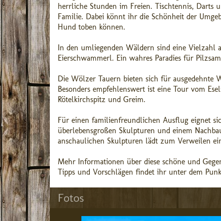
herrliche Stunden im Freien. Tischtennis, Darts
Familie. Dabei könnt ihr die Schönheit der Umge
Hund toben können.
In den umliegenden Wäldern sind eine Vielzahl a
Eierschwammerl. Ein wahres Paradies für Pilzsa
Die Wölzer Tauern bieten sich für ausgedehnte
Besonders empfehlenswert ist eine Tour vom Esels
Rötelkirchspitz und Greim.
Für einen familienfreundlichen Ausflug eignet s
überlebensgroßen Skulpturen und einem Nachbau 
anschaulichen Skulpturen lädt zum Verweilen ei
Mehr Informationen über diese schöne und Gege
Tipps und Vorschlägen findet ihr unter dem Punkt 
Fotos