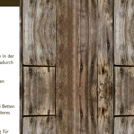
e in der
dadurch
gen
i Betten
teres
g für