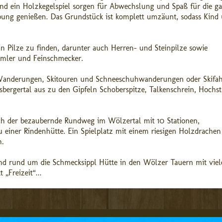
 und ein Holzkegelspiel sorgen für Abwechslung und Spaß für die g
bung genießen. Das Grundstück ist komplett umzäunt, sodass Kind
n Pilze zu finden, darunter auch Herren- und Steinpilze sowie
mmler und Feinschmecker.
 Wanderungen, Skitouren und Schneeschuhwanderungen oder Skifah
bergertal aus zu den Gipfeln Schoberspitze, Talkenschrein, Hochs
ich der bezaubernde Rundweg im Wölzertal mit 10 Stationen,
einer Rindenhütte. Ein Spielplatz mit einem riesigen Holzdrache
n.
nd rund um die Schmecksippl Hütte in den Wölzer Tauern mit viel
„Freizeit“...