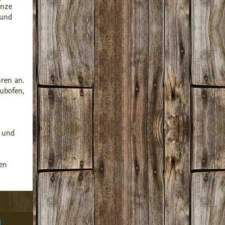
anze
 und
ren an.
tubofen,
n und
en