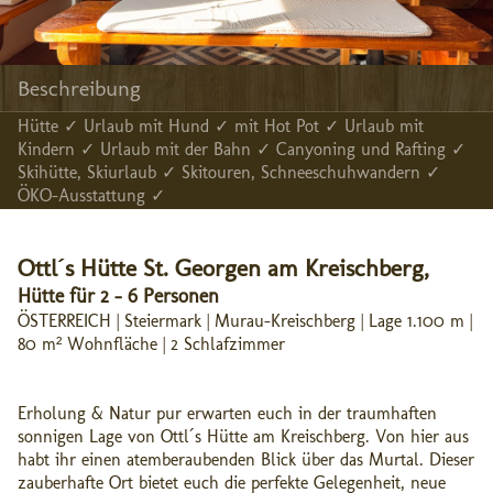
Beschreibung
Hütte ✓ Urlaub mit Hund ✓ mit Hot Pot ✓ Urlaub mit
Kindern ✓ Urlaub mit der Bahn ✓ Canyoning und Rafting ✓
Skihütte, Skiurlaub ✓ Skitouren, Schneeschuhwandern ✓
ÖKO-Ausstattung ✓
Ottl´s Hütte St. Georgen am Kreischberg,
Hütte für 2 - 6 Personen
ÖSTERREICH | Steiermark | Murau-Kreischberg | Lage 1.100 m |
80 m² Wohnfläche | 2 Schlafzimmer
Erholung & Natur pur erwarten euch in der traumhaften
sonnigen Lage von Ottl´s Hütte am Kreischberg. Von hier aus
habt ihr einen atemberaubenden Blick über das Murtal. Dieser
zauberhafte Ort bietet euch die perfekte Gelegenheit, neue