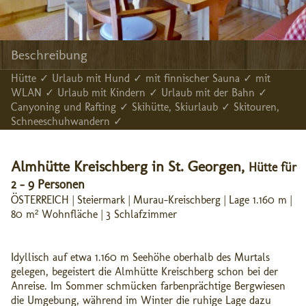
Beschreibung
Hütte ✓ Urlaub mit Hund ✓ mit finnischer Sauna ✓ mit
WLAN ✓ Urlaub mit Kindern ✓ Urlaub mit der Bahn ✓
Canyoning und Rafting ✓ Skihütte, Skiurlaub ✓ Skitouren,
Schneeschuhwandern ✓
Almhütte Kreischberg in St. Georgen,
Hütte für
2 - 9 Personen
ÖSTERREICH | Steiermark | Murau-Kreischberg | Lage 1.160 m |
80 m² Wohnfläche | 3 Schlafzimmer
Idyllisch auf etwa 1.160 m Seehöhe oberhalb des Murtals
gelegen, begeistert die Almhütte Kreischberg schon bei der
Anreise. Im Sommer schmücken farbenprächtige Bergwiesen
die Umgebung, während im Winter die ruhige Lage dazu