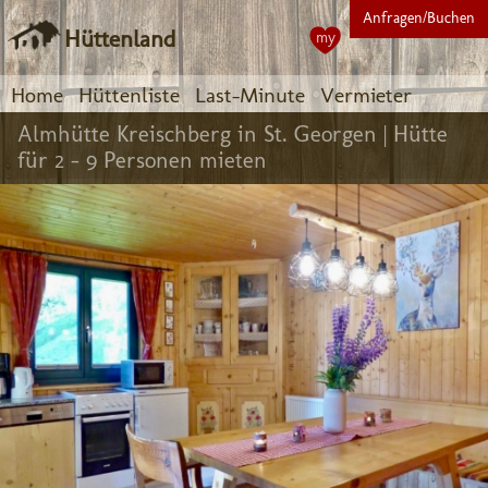
Anfragen/Buchen
Hüttenland
my
Home
Hüttenliste
Last-Minute
Vermieter
Almhütte Kreischberg in St. Georgen |
Hütte
für 2 - 9 Personen mieten